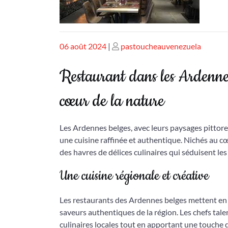
Publié
Publié
06 août 2024
|
pastoucheauvenezuela
le
le
Restaurant dans les Ardenne
cœur de la nature
Les Ardennes belges, avec leurs paysages pittore
une cuisine raffinée et authentique. Nichés au c
des havres de délices culinaires qui séduisent le
Une cuisine régionale et créative
Les restaurants des Ardennes belges mettent en va
saveurs authentiques de la région. Les chefs tale
culinaires locales tout en apportant une touche 