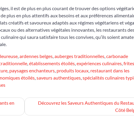
ges, il est de plus en plus courant de trouver des options végétar
de plus en plus attentifs aux besoins et aux préférences alimentai
plats créatifs et savoureux adaptés aux régimes végétariens et vég
locaux ou des alternatives végétales innovantes, les restaurants de
ulinaire qui saura satisfaire tous les convives, qu’ils soient amat
ale.
leureuse
,
ardennes belges
,
auberges traditionnelles
,
carbonade
traditionnelle
,
établissements étoilés
,
expériences culinaires
,
frite
ture
,
paysages enchanteurs
,
produits locaux
,
restaurant dans les
onomiques étoilés
,
saveurs authentiques
,
spécialités culinaires typ
ses
rants en
Découvrez les Saveurs Authentiques du Resta
Côté Bel