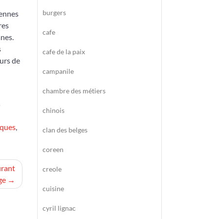
burgers
iennes
res
cafe
anes.
s
cafe de la paix
eurs de
campanile
chambre des métiers
s
chinois
iques
,
clan des belges
coreen
urant
creole
ge
cuisine
cyril lignac