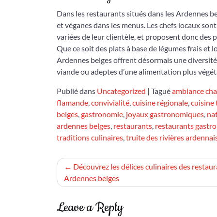
Dans les restaurants situés dans les Ardennes bel
et véganes dans les menus. Les chefs locaux sont 
variées de leur clientèle, et proposent donc des 
Que ce soit des plats à base de légumes frais et 
Ardennes belges offrent désormais une diversité c
viande ou adeptes d’une alimentation plus végét
Publié dans
Uncategorized
|
Tagué
ambiance cha
flamande
,
convivialité
,
cuisine régionale
,
cuisine 
belges
,
gastronomie
,
joyaux gastronomiques
,
na
ardennes belges
,
restaurants
,
restaurants gastr
traditions culinaires
,
truite des rivières ardennai
Navigation
Découvrez les délices culinaires des restau
Ardennes belges
de
l’article
Leave a Reply