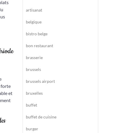
plats
du
artisanat
lus
belgique
bistro belge
bon restaurant
ériode
brasserie
brussels
e
brussels airport
 forte
able et
bruxelles
nement
buffet
buffet de cuisine
les
burger