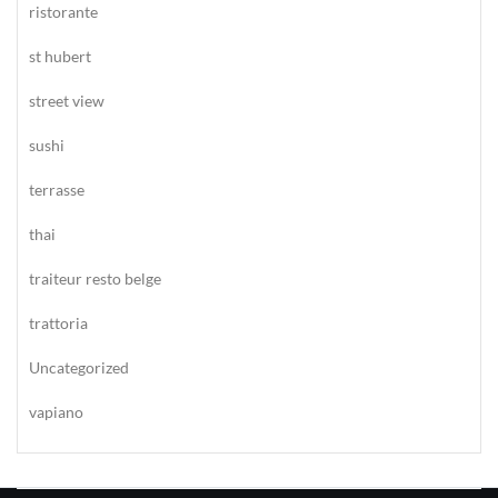
ristorante
st hubert
street view
sushi
terrasse
thai
traiteur resto belge
trattoria
Uncategorized
vapiano