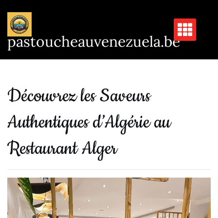
Passer
au
contenu
pastoucheauvenezuela.be
Découvrez les Saveurs
Authentiques d’Algérie au
Restaurant Alger