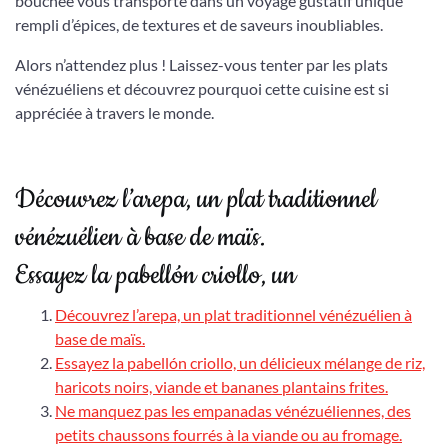
bouchée vous transporte dans un voyage gustatif unique
rempli d’épices, de textures et de saveurs inoubliables.
Alors n’attendez plus ! Laissez-vous tenter par les plats
vénézuéliens et découvrez pourquoi cette cuisine est si
appréciée à travers le monde.
Découvrez l’arepa, un plat traditionnel
vénézuélien à base de maïs.
Essayez la pabellón criollo, un
Découvrez l’arepa, un plat traditionnel vénézuélien à
base de maïs.
Essayez la pabellón criollo, un délicieux mélange de riz,
haricots noirs, viande et bananes plantains frites.
Ne manquez pas les empanadas vénézuéliennes, des
petits chaussons fourrés à la viande ou au fromage.