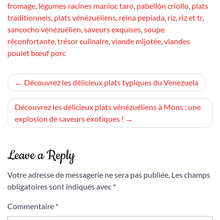
fromage
,
légumes racines manioc taro
,
pabellón criollo
,
plats
traditionnels
,
plats vénézuéliens
,
reina pepiada
,
riz
,
riz et tr
,
sancocho vénézuélien
,
saveurs exquises
,
soupe
réconfortante
,
trésor culinaire
,
viande mijotée
,
viandes
poulet bœuf porc
Navigation
Découvrez les délicieux plats typiques du Venezuela
de
Découvrez les délicieux plats vénézuéliens à Mons : une
l’article
explosion de saveurs exotiques !
Leave a Reply
Votre adresse de messagerie ne sera pas publiée.
Les champs
obligatoires sont indiqués avec
*
Commentaire
*