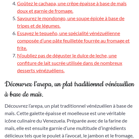
Goûtez le cachapa, une crêpe épaisse à base de maïs
doux et garnie de fromage.
Savourez le mondongo, une soupe épicée à base de
tripes et de légumes.
Essayez le tequeño, une spécialité vénézuélienne
composée d’une pâte feuilletée fourrée au fromage et
frite.
N’oubliez pas de déguster le dulce de leche, une
confiture de lait sucrée utilisée dans de nombreux
desserts vénézuéliens.
Découvrez l’arepa, un plat traditionnel vénézuélien
à base de maïs.
Découvrez l’arepa, un plat traditionnel vénézuélien à base de
maïs. Cette galette épaisse et moelleuse est une véritable
icône culinaire du Venezuela. Préparée avec de la farine de
maïs, elle est ensuite garnie d’une multitude d’ingrédients
délicieux tels que le poulet à l’avocat, le jambon et le fromage,