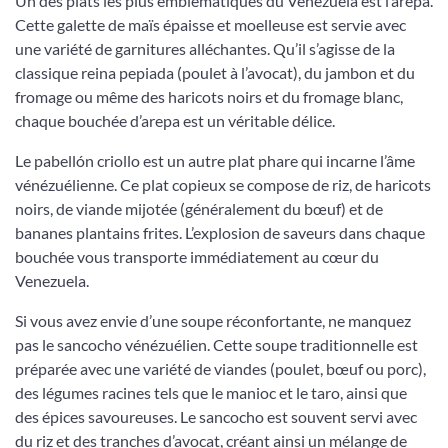
Un des plats les plus emblématiques du Venezuela est l’arepa.
Cette galette de maïs épaisse et moelleuse est servie avec
une variété de garnitures alléchantes. Qu’il s’agisse de la
classique reina pepiada (poulet à l’avocat), du jambon et du
fromage ou même des haricots noirs et du fromage blanc,
chaque bouchée d’arepa est un véritable délice.
Le pabellón criollo est un autre plat phare qui incarne l’âme
vénézuélienne. Ce plat copieux se compose de riz, de haricots
noirs, de viande mijotée (généralement du bœuf) et de
bananes plantains frites. L’explosion de saveurs dans chaque
bouchée vous transporte immédiatement au cœur du
Venezuela.
Si vous avez envie d’une soupe réconfortante, ne manquez
pas le sancocho vénézuélien. Cette soupe traditionnelle est
préparée avec une variété de viandes (poulet, bœuf ou porc),
des légumes racines tels que le manioc et le taro, ainsi que
des épices savoureuses. Le sancocho est souvent servi avec
du riz et des tranches d’avocat, créant ainsi un mélange de