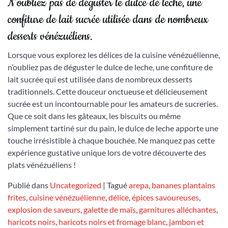
N’oubliez pas de déguster le dulce de leche, une
confiture de lait sucrée utilisée dans de nombreux
desserts vénézuéliens.
Lorsque vous explorez les délices de la cuisine vénézuélienne,
n’oubliez pas de déguster le dulce de leche, une confiture de
lait sucrée qui est utilisée dans de nombreux desserts
traditionnels. Cette douceur onctueuse et délicieusement
sucrée est un incontournable pour les amateurs de sucreries.
Que ce soit dans les gâteaux, les biscuits ou même
simplement tartiné sur du pain, le dulce de leche apporte une
touche irrésistible à chaque bouchée. Ne manquez pas cette
expérience gustative unique lors de votre découverte des
plats vénézuéliens !
Publié dans
Uncategorized
|
Tagué
arepa
,
bananes plantains
frites
,
cuisine vénézuélienne
,
délice
,
épices savoureuses
,
explosion de saveurs
,
galette de maïs
,
garnitures alléchantes
,
haricots noirs
,
haricots noirs et fromage blanc
,
jambon et