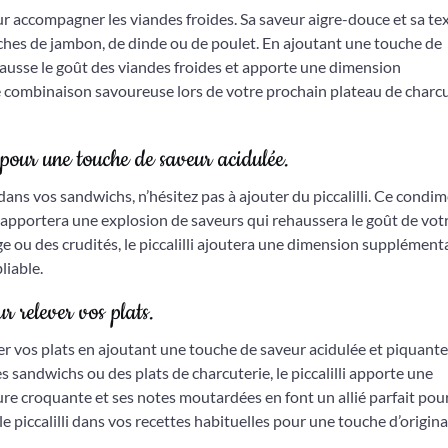
pour accompagner les viandes froides. Sa saveur aigre-douce et sa te
ches de jambon, de dinde ou de poulet. En ajoutant une touche de
rehausse le goût des viandes froides et apporte une dimension
 combinaison savoureuse lors de votre prochain plateau de charcu
 pour une touche de saveur acidulée.
ans vos sandwichs, n’hésitez pas à ajouter du piccalilli. Ce condim
apportera une explosion de saveurs qui rehaussera le goût de vot
 ou des crudités, le piccalilli ajoutera une dimension supplémenta
liable.
r relever vos plats.
ver vos plats en ajoutant une touche de saveur acidulée et piquant
s sandwichs ou des plats de charcuterie, le piccalilli apporte une
ture croquante et ses notes moutardées en font un allié parfait pou
 piccalilli dans vos recettes habituelles pour une touche d’original