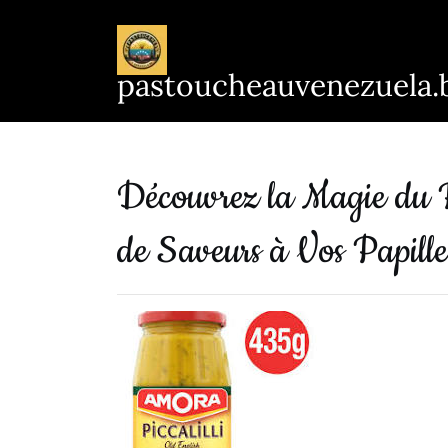
Passer
au
contenu
pastoucheauvenezuela.
Découvrez la Magie du P
de Saveurs à Vos Papille