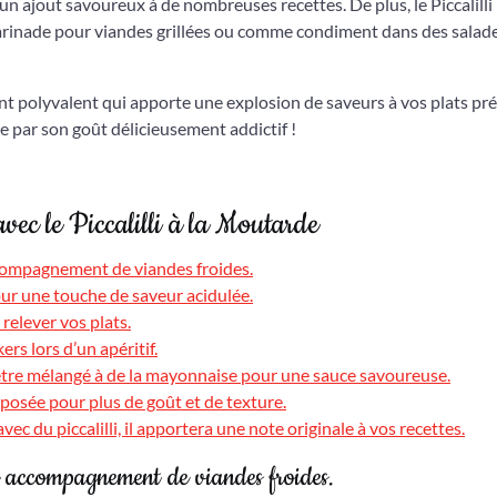
n ajout savoureux à de nombreuses recettes. De plus, le Piccalilli
rinade pour viandes grillées ou comme condiment dans des salad
nt polyvalent qui apporte une explosion de saveurs à vos plats pré
e par son goût délicieusement addictif !
vec le Piccalilli à la Moutarde
accompagnement de viandes froides.
our une touche de saveur acidulée.
relever vos plats.
ers lors d’un apéritif.
 être mélangé à de la mayonnaise pour une sauce savoureuse.
posée pour plus de goût et de texture.
ec du piccalilli, il apportera une note originale à vos recettes.
en accompagnement de viandes froides.