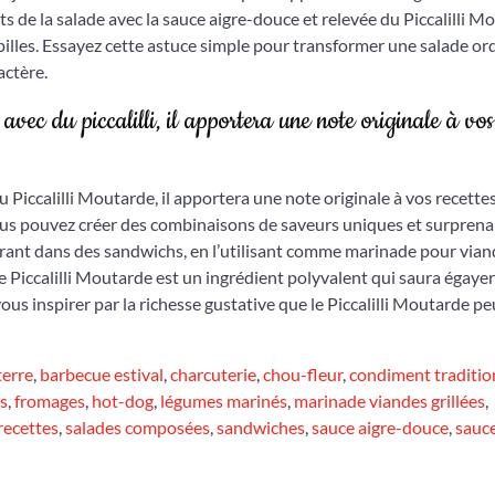
 de la salade avec la sauce aigre-douce et relevée du Piccalilli M
illes. Essayez cette astuce simple pour transformer une salade or
actère.
avec du piccalilli, il apportera une note originale à vos
 Piccalilli Moutarde, il apportera une note originale à vos recettes
ous pouvez créer des combinaisons de saveurs uniques et surpren
rporant dans des sandwichs, en l’utilisant comme marinade pour via
Piccalilli Moutarde est un ingrédient polyvalent qui saura égayer
-vous inspirer par la richesse gustative que le Piccalilli Moutarde pe
terre
,
barbecue estival
,
charcuterie
,
chou-fleur
,
condiment traditio
s
,
fromages
,
hot-dog
,
légumes marinés
,
marinade viandes grillées
,
recettes
,
salades composées
,
sandwiches
,
sauce aigre-douce
,
sauc