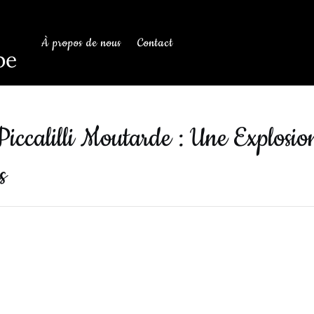
À propos de nous
Contact
be
iccalilli Moutarde : Une Explosio
s