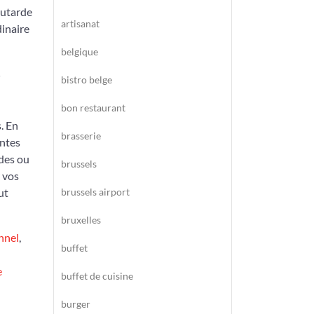
outarde
artisanat
dinaire
belgique
bistro belge
bon restaurant
. En
brasserie
antes
ndes ou
brussels
 vos
ut
brussels airport
bruxelles
nnel
,
buffet
e
buffet de cuisine
burger