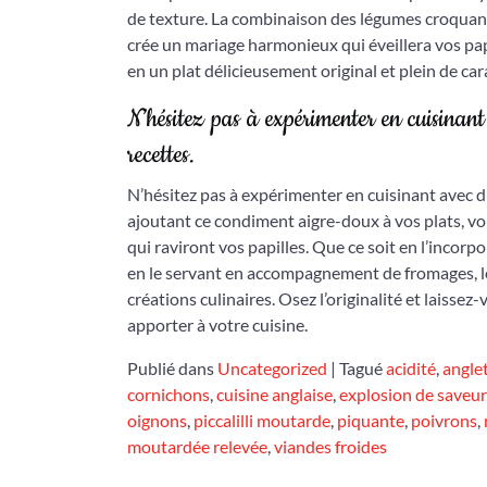
de texture. La combinaison des légumes croquants
crée un mariage harmonieux qui éveillera vos pap
en un plat délicieusement original et plein de car
N’hésitez pas à expérimenter en cuisinant 
recettes.
N’hésitez pas à expérimenter en cuisinant avec du
ajoutant ce condiment aigre-doux à vos plats, v
qui raviront vos papilles. Que ce soit en l’inco
en le servant en accompagnement de fromages, le 
créations culinaires. Osez l’originalité et laissez
apporter à votre cuisine.
Publié dans
Uncategorized
|
Tagué
acidité
,
angle
cornichons
,
cuisine anglaise
,
explosion de saveur
oignons
,
piccalilli moutarde
,
piquante
,
poivrons
,
moutardée relevée
,
viandes froides