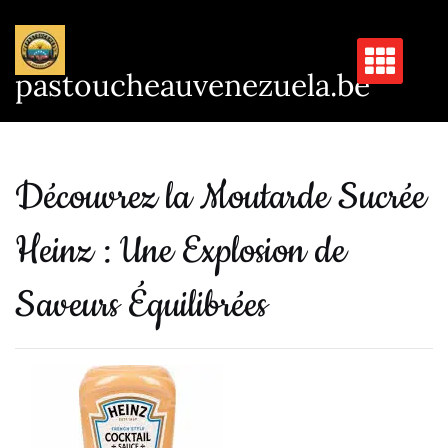
Passer
au
contenu
pastoucheauvenezuela.be
Découvrez la Moutarde Sucrée
Heinz : Une Explosion de
Saveurs Équilibrées