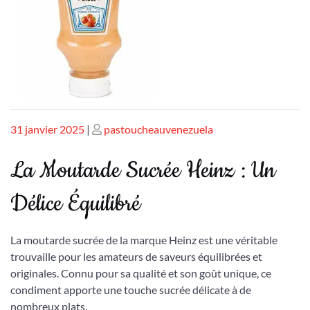
Publié
Publié
31 janvier 2025
|
pastoucheauvenezuela
le
le
La Moutarde Sucrée Heinz : Un
Délice Équilibré
La moutarde sucrée de la marque Heinz est une véritable
trouvaille pour les amateurs de saveurs équilibrées et
originales. Connu pour sa qualité et son goût unique, ce
condiment apporte une touche sucrée délicate à de
nombreux plats.