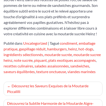
pommes de terre ou même de sandwiches gourmands. Son
équilibre subtil entre le sucré et le relevé apportera une
touche d’originalité à vos plats préférés et surprendra
agréablement vos papilles gustatives. N’hésitez pas à
explorer différentes combinaisons et à laisser libre cours à
votre créativité en cuisine avec la moutarde sucrée Heinz !
Publié dans
Uncategorized
|
Tagué
condiment
,
emballage
pratique
,
gaspillage réduit
,
hamburgers
,
heinz
,
hot-dogs
,
ingrédients sélectionnés
,
moutarde sucrée
,
moutarde sucree
heinz
,
note sucrée
,
piquant
,
plats exotiques accompagnés
,
recettes culinaires
,
salades assaisonnées
,
sandwiches
,
saveurs équilibrées
,
texture onctueuse
,
viandes marinées
Navigation
Découvrez les Saveurs Exquises de la Moutarde
Piccalilli
de
l’article
Découvrez la Subtile Harmonie de la Moutarde Aigre-