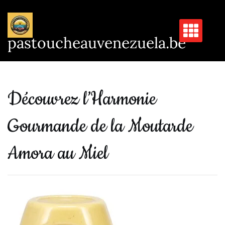
Passer
au
contenu
pastoucheauvenezuela.be
Découvrez l’Harmonie
Gourmande de la Moutarde
Amora au Miel