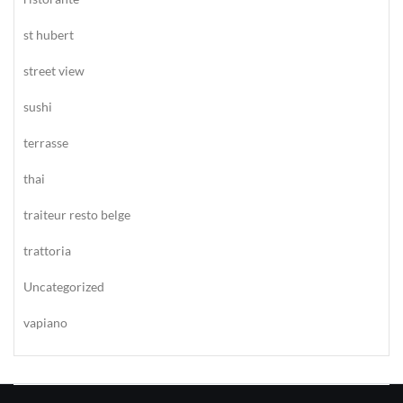
st hubert
street view
sushi
terrasse
thai
traiteur resto belge
trattoria
Uncategorized
vapiano