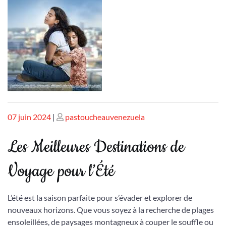
Publié
Publié
07 juin 2024
|
pastoucheauvenezuela
le
le
Les Meilleures Destinations de
Voyage pour l’Été
L’été est la saison parfaite pour s’évader et explorer de
nouveaux horizons. Que vous soyez à la recherche de plages
ensoleillées, de paysages montagneux à couper le souffle ou