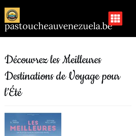
Passer
au
contenu
pastoucheauvenezuela.be
Découvrez les Meilleures
Destinations de Voyage pour
l’Été