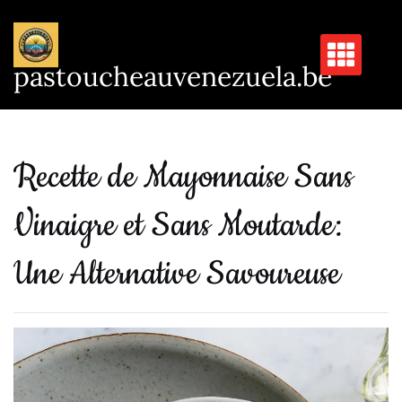
Passer
au
contenu
pastoucheauvenezuela.be
Recette de Mayonnaise Sans
Vinaigre et Sans Moutarde:
Une Alternative Savoureuse