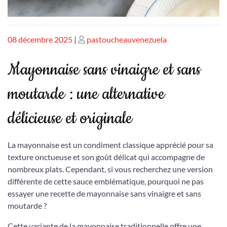
Publié
Publié
08 décembre 2025
|
pastoucheauvenezuela
le
le
Mayonnaise sans vinaigre et sans
moutarde : une alternative
délicieuse et originale
La mayonnaise est un condiment classique apprécié pour sa
texture onctueuse et son goût délicat qui accompagne de
nombreux plats. Cependant, si vous recherchez une version
différente de cette sauce emblématique, pourquoi ne pas
essayer une recette de mayonnaise sans vinaigre et sans
moutarde ?
Cette variante de la mayonnaise traditionnelle offre une