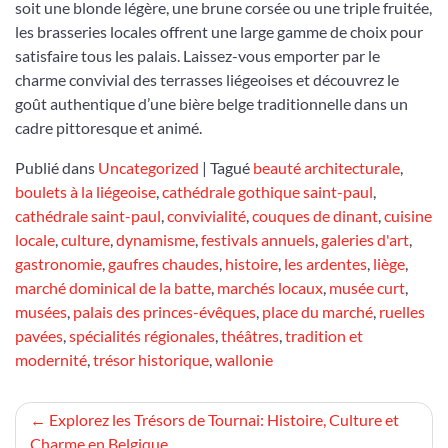
soit une blonde légère, une brune corsée ou une triple fruitée,
les brasseries locales offrent une large gamme de choix pour
satisfaire tous les palais. Laissez-vous emporter par le
charme convivial des terrasses liégeoises et découvrez le
goût authentique d’une bière belge traditionnelle dans un
cadre pittoresque et animé.
Publié dans
Uncategorized
|
Tagué
beauté architecturale
,
boulets à la liégeoise
,
cathédrale gothique saint-paul
,
cathédrale saint-paul
,
convivialité
,
couques de dinant
,
cuisine
locale
,
culture
,
dynamisme
,
festivals annuels
,
galeries d'art
,
gastronomie
,
gaufres chaudes
,
histoire
,
les ardentes
,
liège
,
marché dominical de la batte
,
marchés locaux
,
musée curt
,
musées
,
palais des princes-évêques
,
place du marché
,
ruelles
pavées
,
spécialités régionales
,
théâtres
,
tradition et
modernité
,
trésor historique
,
wallonie
Navigation
Explorez les Trésors de Tournai: Histoire, Culture et
Charme en Belgique