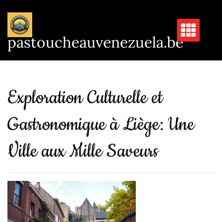
Passer
au
contenu
pastoucheauvenezuela.be
Exploration Culturelle et
Gastronomique à Liège: Une
Ville aux Mille Saveurs