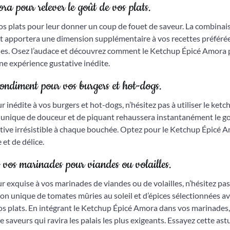
a pour relever le goût de vos plats.
s plats pour leur donner un coup de fouet de saveur. La combinai
 apportera une dimension supplémentaire à vos recettes préférées
illes. Osez l’audace et découvrez comment le Ketchup Épicé Amora
ne expérience gustative inédite.
ondiment pour vos burgers et hot-dogs.
inédite à vos burgers et hot-dogs, n’hésitez pas à utiliser le ketc
nique de douceur et de piquant rehaussera instantanément le g
ative irrésistible à chaque bouchée. Optez pour le Ketchup Épicé 
et de délice.
vos marinades pour viandes ou volailles.
 exquise à vos marinades de viandes ou de volailles, n’hésitez pas
on unique de tomates mûries au soleil et d’épices sélectionnées a
s plats. En intégrant le Ketchup Épicé Amora dans vos marinades
e saveurs qui ravira les palais les plus exigeants. Essayez cette ast