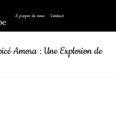
À propos de nous
Contact
be
icé Amora : Une Explosion de