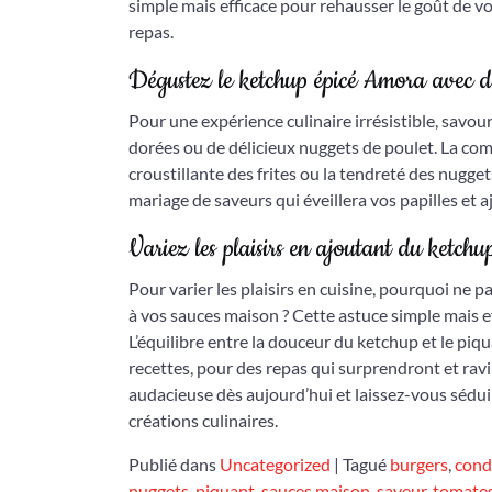
simple mais efficace pour rehausser le goût de v
repas.
Dégustez le ketchup épicé Amora avec des
Pour une expérience culinaire irrésistible, savou
dorées ou de délicieux nuggets de poulet. La com
croustillante des frites ou la tendreté des nugge
mariage de saveurs qui éveillera vos papilles et a
Variez les plaisirs en ajoutant du ketch
Pour varier les plaisirs en cuisine, pourquoi ne
à vos sauces maison ? Cette astuce simple mais e
L’équilibre entre la douceur du ketchup et le pi
recettes, pour des repas qui surprendront et ravi
audacieuse dès aujourd’hui et laissez-vous sédui
créations culinaires.
Publié dans
Uncategorized
|
Tagué
burgers
,
cond
nuggets
,
piquant
,
sauces maison
,
saveur
,
tomate