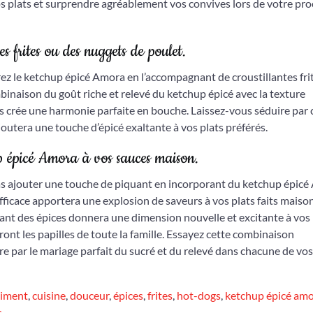
os plats et surprendre agréablement vos convives lors de votre pr
 frites ou des nuggets de poulet.
rez le ketchup épicé Amora en l’accompagnant de croustillantes fri
binaison du goût riche et relevé du ketchup épicé avec la texture
ts crée une harmonie parfaite en bouche. Laissez-vous séduire par 
joutera une touche d’épicé exaltante à vos plats préférés.
up épicé Amora à vos sauces maison.
 pas ajouter une touche de piquant en incorporant du ketchup épic
fficace apportera une explosion de saveurs à vos plats faits maison
quant des épices donnera une dimension nouvelle et excitante à vos
ront les papilles de toute la famille. Essayez cette combinaison
re par le mariage parfait du sucré et du relevé dans chacune de vos
iment
,
cuisine
,
douceur
,
épices
,
frites
,
hot-dogs
,
ketchup épicé am
s