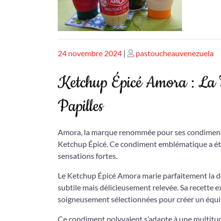
Publié
Publié
24 novembre 2024
|
pastoucheauvenezuela
le
le
Ketchup Épicé Amora : La T
Papilles
Amora, la marque renommée pour ses condiments 
Ketchup Épicé. Ce condiment emblématique a été 
sensations fortes.
Le Ketchup Épicé Amora marie parfaitement la d
subtile mais délicieusement relevée. Sa recette 
soigneusement sélectionnées pour créer un équili
Ce condiment polyvalent s’adapte à une multitude 