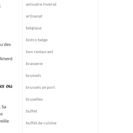
annuaire inversé
t
artisanat
belgique
bistro belge
ou des
a
bon restaurant
ndiment
brasserie
brussels
es ou
brussels airport
bruxelles
. Sa
buffet
de
eille
buffet de cuisine