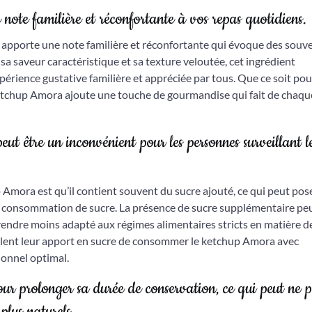
note familière et réconfortante à vos repas quotidiens.
 apporte une note familière et réconfortante qui évoque des souv
a saveur caractéristique et sa texture veloutée, cet ingrédient
rience gustative familière et appréciée par tous. Que ce soit pou
ketchup Amora ajoute une touche de gourmandise qui fait de chaqu
eut être un inconvénient pour les personnes surveillant l
 Amora est qu’il contient souvent du sucre ajouté, ce qui peut pos
ur consommation de sucre. La présence de sucre supplémentaire pe
 rendre moins adapté aux régimes alimentaires stricts en matière d
rôlent leur apport en sucre de consommer le ketchup Amora avec
ionnel optimal.
our prolonger sa durée de conservation, ce qui peut ne 
plus naturels.