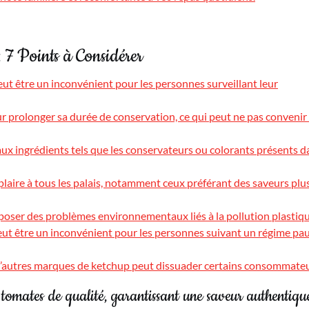
7 Points à Considérer
eut être un inconvénient pour les personnes surveillant leur
ur prolonger sa durée de conservation, ce qui peut ne pas convenir
aux ingrédients tels que les conservateurs ou colorants présents d
laire à tous les palais, notamment ceux préférant des saveurs plu
poser des problèmes environnementaux liés à la pollution plastiqu
eut être un inconvénient pour les personnes suivant un régime pa
 d’autres marques de ketchup peut dissuader certains consommateu
tomates de qualité, garantissant une saveur authentiqu