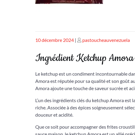
Publié
Publié
10 décembre 2024
|
pastoucheauvenezuela
le
le
Ingrédient Ketchup Amora : 
Le ketchup est un condiment incontournable dans
Amora est réputée pour sa qualité et son goût au
Amora ajoute une touche de saveur sucrée et acidu
L’un des ingrédients clés du ketchup Amora est la
riche. Associée à des épices soigneusement sélec
douceur et acidité.
Que ce soit pour accompagner des frites crousti
sauce maison, le ketchup Amora est un allié précie