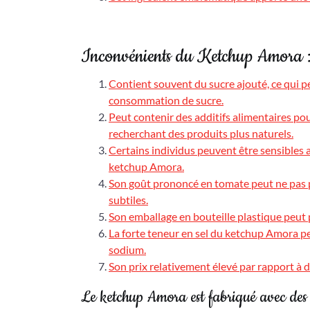
Inconvénients du Ketchup Amora : 
Contient souvent du sucre ajouté, ce qui p
consommation de sucre.
Peut contenir des additifs alimentaires po
recherchant des produits plus naturels.
Certains individus peuvent être sensibles 
ketchup Amora.
Son goût prononcé en tomate peut ne pas p
subtiles.
Son emballage en bouteille plastique peut 
La forte teneur en sel du ketchup Amora p
sodium.
Son prix relativement élevé par rapport à
Le ketchup Amora est fabriqué avec des 