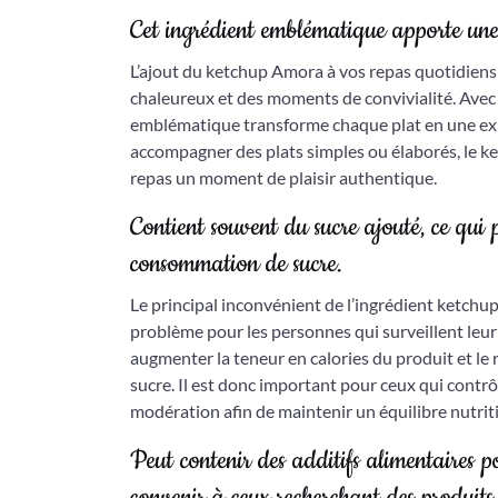
Cet ingrédient emblématique apporte une 
L’ajout du ketchup Amora à vos repas quotidiens
chaleureux et des moments de convivialité. Avec s
emblématique transforme chaque plat en une expé
accompagner des plats simples ou élaborés, le 
repas un moment de plaisir authentique.
Contient souvent du sucre ajouté, ce qui p
consommation de sucre.
Le principal inconvénient de l’ingrédient ketchup
problème pour les personnes qui surveillent le
augmenter la teneur en calories du produit et le
sucre. Il est donc important pour ceux qui cont
modération afin de maintenir un équilibre nutrit
Peut contenir des additifs alimentaires p
convenir à ceux recherchant des produits 