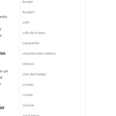
burger
burgers
enirs
cafe
r
cafe de la paix
e
campanile
eur
chambre des métiers
chinois
er un
clan des belges
ut
e
coreen
creole
cuisine
pas
cyril lignac