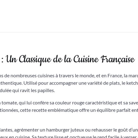
Un Classique de la Cuisine Française
 de nombreuses cuisines à travers le monde, et en France, la ma
thentique. Utilisé pour accompagner une variété de plats, le ketc
lée qui ravit les papilles.
 tomate, qui lui confère sa couleur rouge caractéristique et sa sav
tionnées, cette recette emblématique offre un équilibre parfait en
llantes, agrémenter un hamburger juteux ou rehausser le goût d’u
ux en cuisine. Sa texture lisse et onctueuse le rend facile à verser 