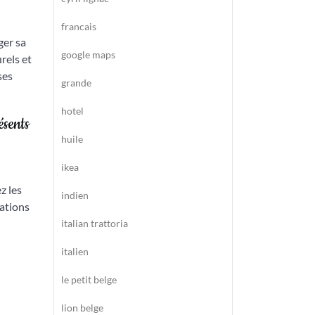
francais
ger sa
google maps
rels et
ses
grande
hotel
ésents
huile
ikea
z les
indien
pations
italian trattoria
italien
le petit belge
lion belge