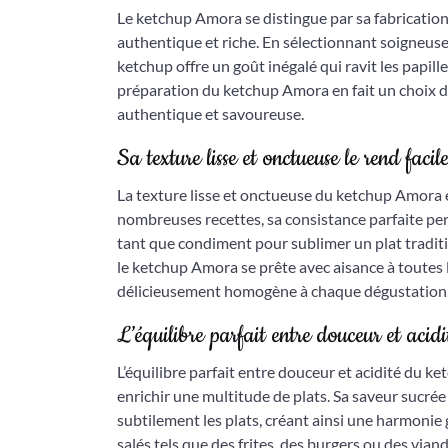
Le ketchup Amora se distingue par sa fabrication 
authentique et riche. En sélectionnant soigneus
ketchup offre un goût inégalé qui ravit les papil
préparation du ketchup Amora en fait un choix d
authentique et savoureuse.
Sa texture lisse et onctueuse le rend facil
La texture lisse et onctueuse du ketchup Amora en 
nombreuses recettes, sa consistance parfaite pe
tant que condiment pour sublimer un plat tradit
le ketchup Amora se prête avec aisance à toutes 
délicieusement homogène à chaque dégustation
L’équilibre parfait entre douceur et aci
L’équilibre parfait entre douceur et acidité du k
enrichir une multitude de plats. Sa saveur sucré
subtilement les plats, créant ainsi une harmonie 
salés tels que des frites, des burgers ou des vian