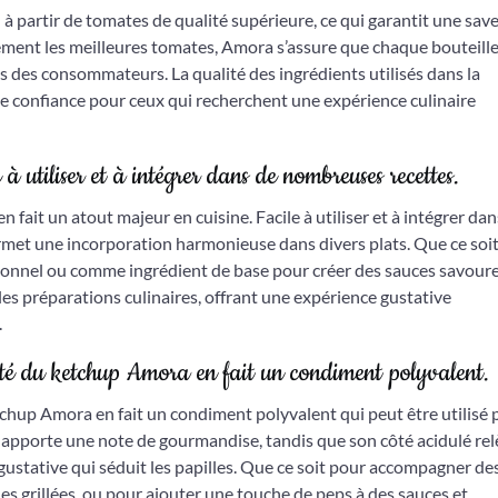
à partir de tomates de qualité supérieure, ce qui garantit une sav
ement les meilleures tomates, Amora s’assure que chaque bouteill
les des consommateurs. La qualité des ingrédients utilisés dans la
e confiance pour ceux qui recherchent une expérience culinaire
e à utiliser et à intégrer dans de nombreuses recettes.
fait un atout majeur en cuisine. Facile à utiliser et à intégrer dan
rmet une incorporation harmonieuse dans divers plats. Que ce soi
ionnel ou comme ingrédient de base pour créer des sauces savour
les préparations culinaires, offrant une expérience gustative
.
dité du ketchup Amora en fait un condiment polyvalent.
etchup Amora en fait un condiment polyvalent qui peut être utilisé
e apporte une note de gourmandise, tandis que son côté acidulé re
gustative qui séduit les papilles. Que ce soit pour accompagner des
des grillées, ou pour ajouter une touche de peps à des sauces et