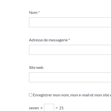
Nom
*
Adresse de messagerie
*
Site web
Enregistrer mon nom, mon e-mail et mon site
seven
×
=
21