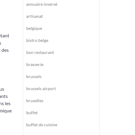
annuaire inversé
artisanat
belgique
êtant
bistro belge
s
t des
bon restaurant
brasserie
brussels
ous
brussels airport
ants
bruxelles
ns les
omique
buffet
buffet de cuisine