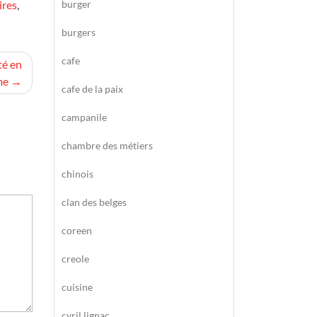
ires
,
burger
burgers
cafe
té en
me
cafe de la paix
campanile
chambre des métiers
chinois
clan des belges
coreen
creole
cuisine
cyril lignac