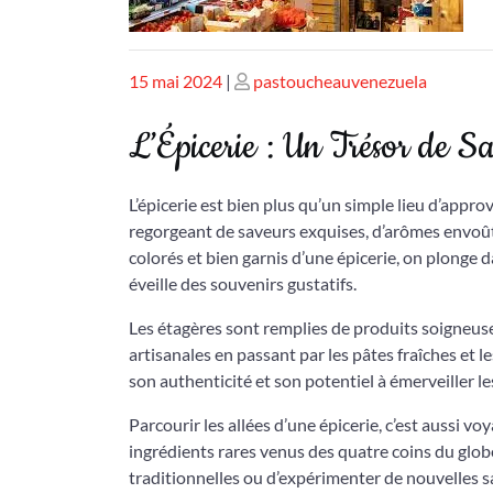
Publié
Publié
15 mai 2024
|
pastoucheauvenezuela
le
le
L’Épicerie : Un Trésor de Sa
L’épicerie est bien plus qu’un simple lieu d’appro
regorgeant de saveurs exquises, d’arômes envoûta
colorés et bien garnis d’une épicerie, on plonge 
éveille des souvenirs gustatifs.
Les étagères sont remplies de produits soigneus
artisanales en passant par les pâtes fraîches et l
son authenticité et son potentiel à émerveiller les
Parcourir les allées d’une épicerie, c’est aussi v
ingrédients rares venus des quatre coins du glob
traditionnelles ou d’expérimenter de nouvelles s