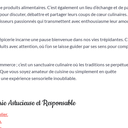
 de produits alimentaires. C’est également un lieu d’échange et de p
our discuter, débattre et partager leurs coups de cœur culinaires.
naisseurs passionnés qui transmettent avec enthousiasme leur amo
 l’épicerie incarne une pause bienvenue dans nos vies trépidantes. C
duits avec attention, où l’on se laisse guider par ses sens pour com
ommerce ; c’est un sanctuaire culinaire où les traditions se perpétu
ête. Que vous soyez amateur de cuisine ou simplement en quête
t une expérience sensorielle inoubliable.
rie Astucieuse et Responsable
lier.
.
s.