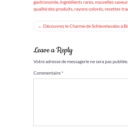
gastronomie
,
ingrédients rares
,
nouvelles saveur
qualité des produits
,
rayons colorés
,
recettes tra
Navigation
Découvrez le Charme de Schievelavabo à Br
de
l’article
Leave a Reply
Votre adresse de messagerie ne sera pas publiée.
Commentaire
*