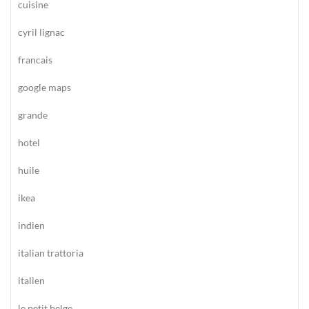
cuisine
cyril lignac
francais
google maps
grande
hotel
huile
ikea
indien
italian trattoria
italien
le petit belge