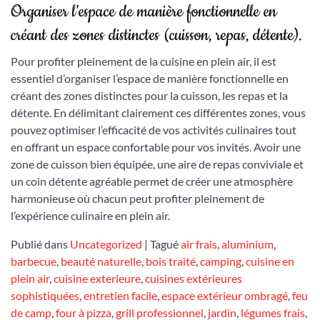
Organiser l’espace de manière fonctionnelle en
créant des zones distinctes (cuisson, repas, détente).
Pour profiter pleinement de la cuisine en plein air, il est
essentiel d’organiser l’espace de manière fonctionnelle en
créant des zones distinctes pour la cuisson, les repas et la
détente. En délimitant clairement ces différentes zones, vous
pouvez optimiser l’efficacité de vos activités culinaires tout
en offrant un espace confortable pour vos invités. Avoir une
zone de cuisson bien équipée, une aire de repas conviviale et
un coin détente agréable permet de créer une atmosphère
harmonieuse où chacun peut profiter pleinement de
l’expérience culinaire en plein air.
Publié dans
Uncategorized
|
Tagué
air frais
,
aluminium
,
barbecue
,
beauté naturelle
,
bois traité
,
camping
,
cuisine en
plein air
,
cuisine exterieure
,
cuisines extérieures
sophistiquées
,
entretien facile
,
espace extérieur ombragé
,
feu
de camp
,
four à pizza
,
grill professionnel
,
jardin
,
légumes frais
,