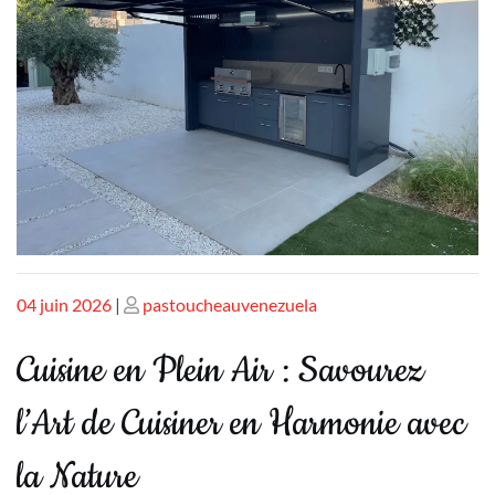
Publié
Publié
04 juin 2026
|
pastoucheauvenezuela
le
le
Cuisine en Plein Air : Savourez
l’Art de Cuisiner en Harmonie avec
la Nature