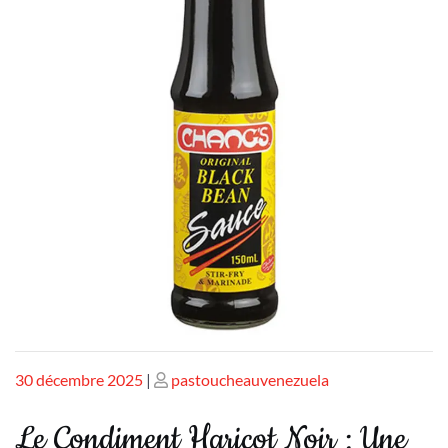
Publié
Publié
30 décembre 2025
|
pastoucheauvenezuela
le
le
Le Condiment Haricot Noir : Une