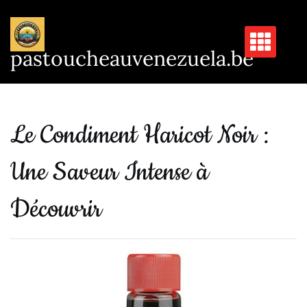
Passer
au
contenu
pastoucheauvenezuela.be
Le Condiment Haricot Noir :
Une Saveur Intense à
Découvrir