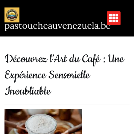
Passer
au
contenu
pastoucheauvenezuela.be
Découvrez l’Art du Café : Une
Expérience Sensorielle
Inoubliable