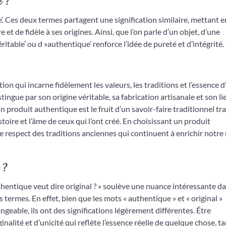
e ?
’. Ces deux termes partagent une signification similaire, mettant e
 et de fidèle à ses origines. Ainsi, que l’on parle d’un objet, d’une
itable’ ou d »authentique’ renforce l’idée de pureté et d’intégrité. 
on qui incarne fidèlement les valeurs, les traditions et l’essence 
ingue par son origine véritable, sa fabrication artisanale et son li
 Un produit authentique est le fruit d’un savoir-faire traditionnel t
istoire et l’âme de ceux qui l’ont créé. En choisissant un produit
t le respect des traditions anciennes qui continuent à enrichir notr
 ?
entique veut dire original ? » soulève une nuance intéressante da
 termes. En effet, bien que les mots « authentique » et « original »
ngeable, ils ont des significations légèrement différentes. Être
inalité et d’unicité qui reflète l’essence réelle de quelque chose, t