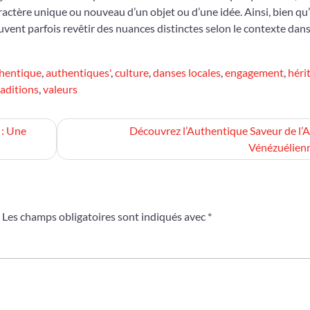
ractère unique ou nouveau d’un objet ou d’une idée. Ainsi, bien qu’
uvent parfois revêtir des nuances distinctes selon le contexte dans
hentique
,
authentiques'
,
culture
,
danses locales
,
engagement
,
héri
raditions
,
valeurs
 : Une
Découvrez l’Authentique Saveur de l’
Vénézuélien
Les champs obligatoires sont indiqués avec
*