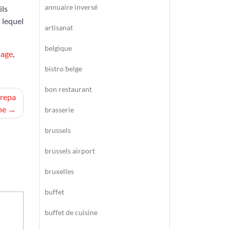
annuaire inversé
ils
 lequel
artisanat
belgique
tage
,
bistro belge
bon restaurant
Arepa
ne
brasserie
brussels
brussels airport
bruxelles
buffet
buffet de cuisine