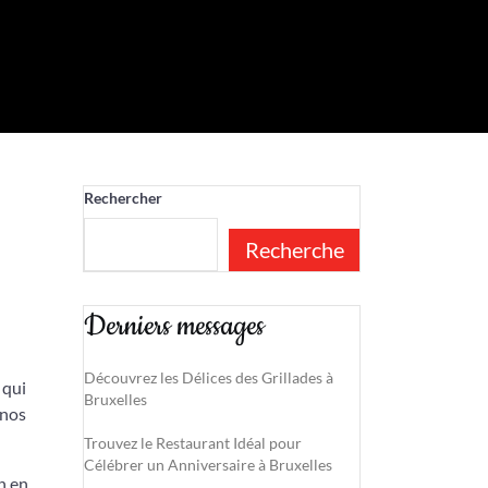
Rechercher
Recherche
Derniers messages
Découvrez les Délices des Grillades à
 qui
Bruxelles
 nos
Trouvez le Restaurant Idéal pour
Célébrer un Anniversaire à Bruxelles
n en