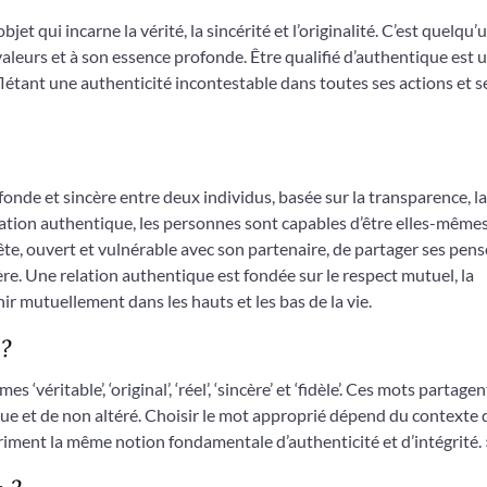
t qui incarne la vérité, la sincérité et l’originalité. C’est quelqu’
 valeurs et à son essence profonde. Être qualifié d’authentique est 
eflétant une authenticité incontestable dans toutes ses actions et s
nde et sincère entre deux individus, basée sur la transparence, la
lation authentique, les personnes sont capables d’être elles-même
ête, ouvert et vulnérable avec son partenaire, de partager ses pens
re. Une relation authentique est fondée sur le respect mutuel, la
r mutuellement dans les hauts et les bas de la vie.
 ?
‘véritable’, ‘original’, ‘réel’, ‘sincère’ et ‘fidèle’. Ces mots partage
que et de non altéré. Choisir le mot approprié dépend du contexte
priment la même notion fondamentale d’authenticité et d’intégrité. 