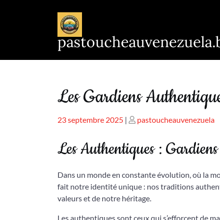
Passer
au
contenu
pastoucheauvenezuela.
Les Gardiens Authentique
Publié
Publié
23 septembre 2025
|
pastoucheauvenezuela
le
le
Les Authentiques : Gardiens 
Dans un monde en constante évolution, où la mode
fait notre identité unique : nos traditions authen
valeurs et de notre héritage.
Les authentiques sont ceux qui s’efforcent de ma