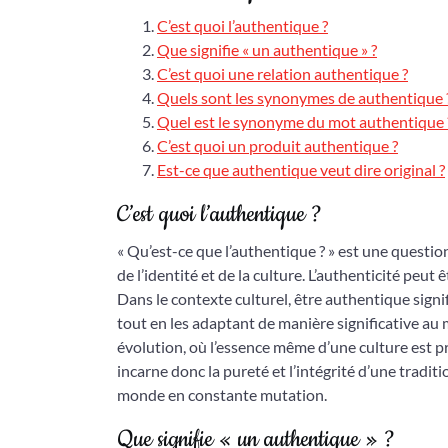
C’est quoi l’authentique ?
Que signifie « un authentique » ?
C’est quoi une relation authentique ?
Quels sont les synonymes de authentique 
Quel est le synonyme du mot authentique 
C’est quoi un produit authentique ?
Est-ce que authentique veut dire original ?
C’est quoi l’authentique ?
« Qu’est-ce que l’authentique ? » est une questi
de l’identité et de la culture. L’authenticité peut 
Dans le contexte culturel, être authentique signifi
tout en les adaptant de manière significative au
évolution, où l’essence même d’une culture est p
incarne donc la pureté et l’intégrité d’une tradit
monde en constante mutation.
Que signifie « un authentique » ?