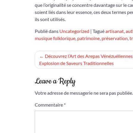
que l’originalité se concentre davantage sur le ca
soient liés dans leur essence, ces deux termes pe
ils sont utilisés.
Publié dans
Uncategorized
|
Tagué
artisanat
,
aut
musique folklorique
,
patrimoine
,
préservation
,
t
Navigation
Découvrez l’Art des Arepas Vénézuéliennes
Explosion de Saveurs Traditionnelles
de
l’article
Leave a Reply
Votre adresse de messagerie ne sera pas publiée.
Commentaire
*