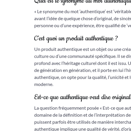
Quel est le synonyme du mot authentiqu
« Le synonyme du mot ‘authentique’ est ‘véritable
avant l’idée de quelque chose d’original, de sincère
personne ou d’une expérience, être qualifié de ‘vér
C’est quoi un produit authentique ?
Un produit authentique est un objet ou une créati
culture ou d’une communauté spécifique. Il se dist
profond avec l’héritage culturel dont il est issu.
de génération en génération, et il porte en lui l’h
authentique, on opte pour la qualité, l’unicité e
moderne.
Est-ce que authentique veut dire original
La question fréquemment posée « Est-ce que auth
domaine de la définition et de l’interprétation des
puissent parfois être utilisés de manière intercha
authentique implique une qualité de vérité, d’orig