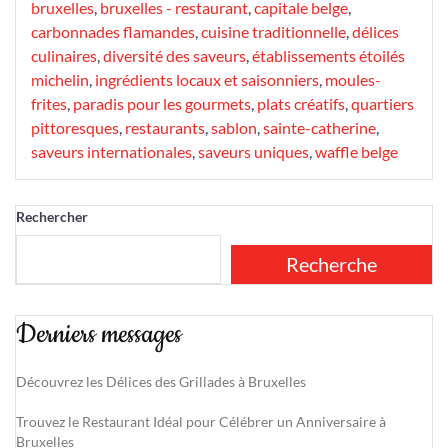
bruxelles
,
bruxelles - restaurant
,
capitale belge
,
carbonnades flamandes
,
cuisine traditionnelle
,
délices
culinaires
,
diversité des saveurs
,
établissements étoilés
michelin
,
ingrédients locaux et saisonniers
,
moules-
frites
,
paradis pour les gourmets
,
plats créatifs
,
quartiers
pittoresques
,
restaurants
,
sablon
,
sainte-catherine
,
saveurs internationales
,
saveurs uniques
,
waffle belge
Rechercher
Recherche
Derniers messages
Découvrez les Délices des Grillades à Bruxelles
Trouvez le Restaurant Idéal pour Célébrer un Anniversaire à
Bruxelles