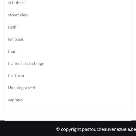
st hubert
street view
sushi
terrasse
thai
traiteur resto belge
trattoria
Uncategorized
vapiano
© copyright pastoucheauvenezuela.be