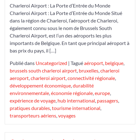
Charleroi Airport : La Porte d’Entrée du Monde
:
Charleroi Airport : La Porte d’Entrée du Monde Situé
La
dans la région de Charleroi, l’aéroport de Charleroi,
Porte
également connu sous le nom de Brussels South
d’Accès
Charleroi Airport, est l’un des aéroports les plus
au
importants de Belgique. En tant que principal aéroport à
Monde
bas prix du pays, il […]
Publié dans
Uncategorized
|
Tagué
aéroport
,
belgique
,
brussels south charleroi airport
,
bruxelles
,
charleroi
aeroport
,
charleroi airport
,
connectivité régionale
,
développement économique
,
durabilité
environnementale
,
économie régionale
,
europe
,
expérience de voyage
,
hub international
,
passagers
,
pratiques durables
,
tourisme international
,
transporteurs aériens
,
voyages