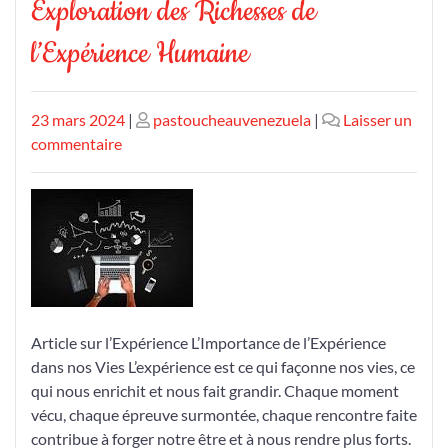
Exploration des Richesses de
l’Expérience Humaine
Publié
Publié
23 mars 2024
|
pastoucheauvenezuela
|
Laisser un
le
sur
le
commentaire
Exploration
des
Richesses
de
l’Expérience
Humaine
Article sur l’Expérience L’Importance de l’Expérience
dans nos Vies L’expérience est ce qui façonne nos vies, ce
qui nous enrichit et nous fait grandir. Chaque moment
vécu, chaque épreuve surmontée, chaque rencontre faite
contribue à forger notre être et à nous rendre plus forts.