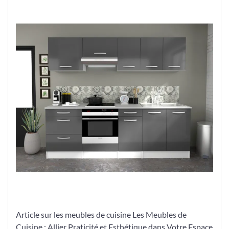
Parfaite
avec
nos
Meubles
de
Cuisine
Élégants
Article sur les meubles de cuisine Les Meubles de
Cuisine : Allier Praticité et Esthétique dans Votre Espace