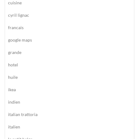
cuisine
cyril lignac
francais
google maps
grande
hotel
huile
ikea
indien
italian trattoria
italien