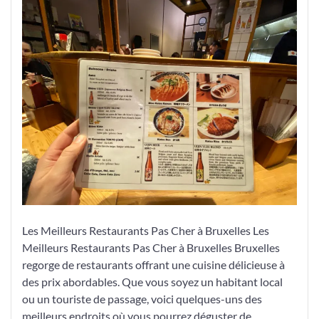
Adresses
de
Restaurant
Pas
Cher
à
Bruxelles
Les Meilleurs Restaurants Pas Cher à Bruxelles Les
Meilleurs Restaurants Pas Cher à Bruxelles Bruxelles
regorge de restaurants offrant une cuisine délicieuse à
des prix abordables. Que vous soyez un habitant local
ou un touriste de passage, voici quelques-uns des
meilleurs endroits où vous pourrez déguster de