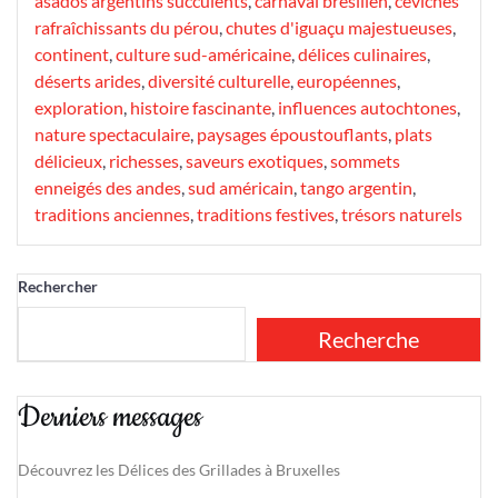
asados argentins succulents
,
carnaval brésilien
,
ceviches
rafraîchissants du pérou
,
chutes d'iguaçu majestueuses
,
continent
,
culture sud-américaine
,
délices culinaires
,
déserts arides
,
diversité culturelle
,
européennes
,
exploration
,
histoire fascinante
,
influences autochtones
,
nature spectaculaire
,
paysages époustouflants
,
plats
délicieux
,
richesses
,
saveurs exotiques
,
sommets
enneigés des andes
,
sud américain
,
tango argentin
,
traditions anciennes
,
traditions festives
,
trésors naturels
Rechercher
Recherche
Derniers messages
Découvrez les Délices des Grillades à Bruxelles