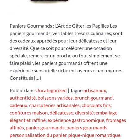
de
Saveurs
et
Paniers Gourmands : L’Art de Gâter les Papilles Les
de
paniers gourmands, véritables trésors culinaires, sont
Plaisirs
des cadeaux appréciés pour leur délicatesse et leur
diversité. Que ce soit pour célébrer une occasion
spéciale, remercier un proche ou tout simplement se
faire plaisir, les paniers gourmands offrent une
expérience sensorielle riche en saveurs et en textures.
Constitués […]
Publié dans
Uncategorized
|
Tagué
artisanaux
,
authenticité
,
boissons variées
,
brunch gourmand
,
cadeaux
,
charcuteries artisanales
,
chocolats fins
,
confitures maison
,
délicatesse
,
diversité
,
emballage
élégant et raffiné
,
expérience gastronomique
,
fromages
affinés
,
panier gourmands
,
paniers gourmands
,
personnalisation du panier
,
pique-nique romantique
,