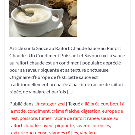
Puissance
de
la
Sauce
au
Raifort
Article sur la Sauce au Raifort Chaude Sauce au Raifort
Chaude
Chaude : Un Condiment Puissant et Savoureux La sauce
au raifort chaude est un condiment populaire apprécié
pour sa saveur piquante et sa texture onctueuse.
Originaire d’Europe de l’Est, cette sauce est
traditionnellement préparée à partir de racine de raifort
râpée, de vinaigre et parfois […]
Publié dans
Uncategorized
|
Tagué
allié précieux
,
bœuf à
la mode
,
condiment
,
crème fraîche
,
digestion
,
europe de
l'est
,
poissons fumés
,
racine de raifort râpée
,
sauce au
raifort chaude
,
saveur piquante
,
saveurs intenses
,
texture onctueuse
,
viandes rôties
,
vinaigre