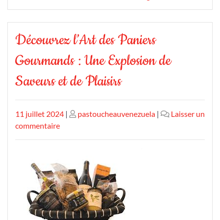
Découvrez l’Art des Paniers
Gourmands : Une Explosion de
Saveurs et de Plaisirs
Publié
Publié
11 juillet 2024
|
pastoucheauvenezuela
|
Laisser un
le
sur
le
commentaire
Découvrez
l’Art
des
Paniers
Gourmands
:
Une
Explosion