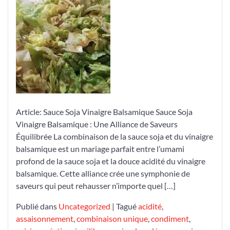
de
la
Sauce
Soja
et
du
Vinaigre
Balsamique
Article: Sauce Soja Vinaigre Balsamique Sauce Soja
Vinaigre Balsamique : Une Alliance de Saveurs
Équilibrée La combinaison de la sauce soja et du vinaigre
balsamique est un mariage parfait entre l’umami
profond de la sauce soja et la douce acidité du vinaigre
balsamique. Cette alliance crée une symphonie de
saveurs qui peut rehausser n’importe quel […]
Publié dans
Uncategorized
|
Tagué
acidité
,
assaisonnement
,
combinaison unique
,
condiment
,