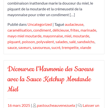
combinaison inattendue marie la douceur du miel, le
piquant de la moutarde et la crémeuseté de la
mayonnaise pour créer un condiment […]
Publié dans
Uncategorized
|
Tagué
audacieuse
,
caramélisation
,
condiment
,
délicieuse
,
frites
,
marinade
,
mayo miel moutarde
,
mayonnaise
,
miel
,
moutarde
,
piquant
,
poisson
,
polyvalent
,
salades
,
salé
,
sandwichs
,
sauce
,
saveurs
,
savoureux
,
sucré
,
trempette
,
viande
Découvrez l’Harmonie des Saveurs
avec la Sauce Ketchup Moutarde
Miel
Publié
Publié
16 mars 2025
|
pastoucheauvenezuela
|
Laisser un