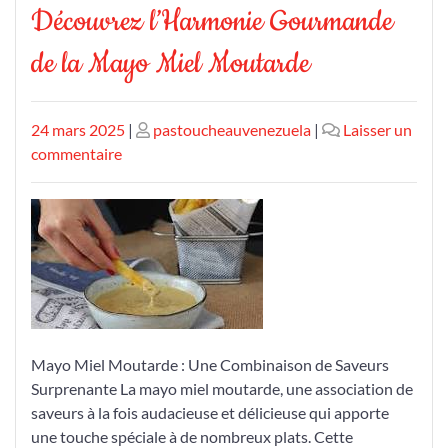
Découvrez l’Harmonie Gourmande
de la Mayo Miel Moutarde
Publié
Publié
24 mars 2025
|
pastoucheauvenezuela
|
Laisser un
le
sur
le
commentaire
Découvrez
l’Harmonie
Gourmande
de
la
Mayo
Miel
Moutarde
Mayo Miel Moutarde : Une Combinaison de Saveurs
Surprenante La mayo miel moutarde, une association de
saveurs à la fois audacieuse et délicieuse qui apporte
une touche spéciale à de nombreux plats. Cette