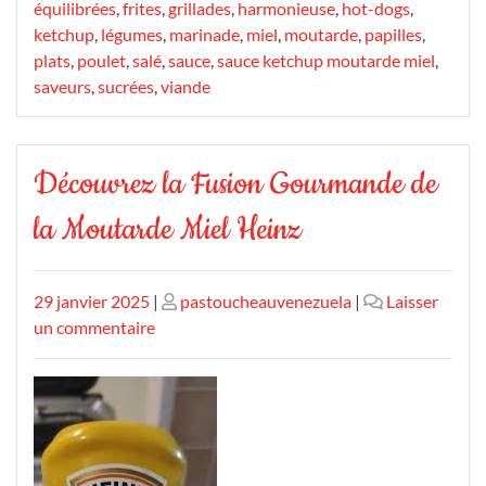
équilibrées
,
frites
,
grillades
,
harmonieuse
,
hot-dogs
,
ketchup
,
légumes
,
marinade
,
miel
,
moutarde
,
papilles
,
plats
,
poulet
,
salé
,
sauce
,
sauce ketchup moutarde miel
,
saveurs
,
sucrées
,
viande
Découvrez la Fusion Gourmande de
la Moutarde Miel Heinz
Publié
Publié
29 janvier 2025
|
pastoucheauvenezuela
|
Laisser
le
sur
le
un commentaire
Découvrez
la
Fusion
Gourmande
de
la