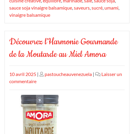
cuisine créative
,
équilibre
,
marinade
,
salé
,
sauce soja
,
sauce soja vinaigre balsamique
,
saveurs
,
sucré
,
umami
,
vinaigre balsamique
Découvrez l’Harmonie Gourmande
de la Moutarde au Miel Amora
Publié
Publié
10 avril 2025
|
pastoucheauvenezuela
|
Laisser un
le
sur
le
commentaire
Découvrez
l’Harmonie
Gourmande
de
la
Moutarde
au