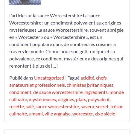
:
Un
Condiment
L’article sur la sauce Worcestershire La sauce
Incontournable
Worcestershire : un condiment polyvalent aux origines
de
mystérieuses La sauce Worcestershire, souvent abrégée
la
en « Worcester » ou « Worcestershire », est un
Cuisine
condiment populaire dans de nombreuses cuisines à
Moderne
travers le monde. Connu pour son goût unique et sa
polyvalence, ce condiment mystérieux a des origines qui
remontent à plus de […]
Publié dans
Uncategorized
|
Tagué
acidité
,
chefs
amateurs et professionnels
,
chimistes britanniques
,
condiment
,
de sauce worcestershire
,
ingrédients
,
monde
culinaire
,
mystérieuses
,
origines
,
plats
,
polyvalent
,
recette
,
salé
,
sauce worcestershire
,
saveur
,
secret
,
trésor
culinaire
,
umami
,
ville anglaise
,
worcester
,
xixe siècle