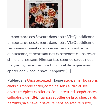
la
Saveur:
Une
Exploration
Culinaire
Enrichissante
L’Importance des Saveurs dans notre Vie Quotidienne
L’Importance des Saveurs dans notre Vie Quotidienne
Les saveurs jouent un rôle essentiel dans notre vie
quotidienne, enrichissant nos expériences culinaires et
stimulant nos sens. Elles sont au cœur de ce que nous
mangeons, de ce que nous buvons et de ce que nous
apprécions. Chaque saveur apporte […]
Publié dans
Uncategorized
|
Tagué
acide
,
amer
,
boissons
,
chefs du monde entier
,
combinaisons audacieuses
,
diversité
,
épices exotiques
,
équilibre subtil
,
expériences
culinaires
,
identité
,
nuances subtiles de la cuisine
,
palais
,
parfums
,
salé
,
saveur
,
saveurs
,
sens
,
souvenirs
,
sucré
,