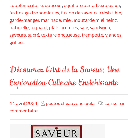
supplémentaire
,
douceur
,
équilibre parfait
,
explosion
,
festins gastronomiques
,
fusion de saveurs irrésistible
,
garde-manger
,
marinade
,
miel
,
moutarde miel heinz
,
naturelle
,
piquant
,
plats préférés
,
salé
,
sandwich
,
saveurs
,
sucré
,
texture onctueuse
,
trempette
,
viandes
grillées
Découvrez l’Art de la Saveur: Une
Exploration Culinaire Enrichissante
Publié
Publié
11 avril 2024
|
pastoucheauvenezuela
|
Laisser un
le
sur
le
commentaire
Découvrez
l’Art
de