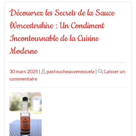
Découvrez les Secrets de la Sauce
Worcestershire : Un Condiment
Incontournable de la Cuisine
Moderne
Publié
Publié
30 mars 2025
|
pastoucheauvenezuela
|
Laisser un
le
sur
le
commentaire
Découvrez
les
Secrets
de
la
Sauce
Worcestershire