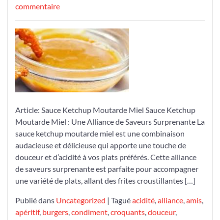
le
sur
le
commentaire
Découvrez
l’Harmonie
des
Saveurs
avec
la
Sauce
Ketchup
Article: Sauce Ketchup Moutarde Miel Sauce Ketchup
Moutarde
Moutarde Miel : Une Alliance de Saveurs Surprenante La
Miel
sauce ketchup moutarde miel est une combinaison
audacieuse et délicieuse qui apporte une touche de
douceur et d’acidité à vos plats préférés. Cette alliance
de saveurs surprenante est parfaite pour accompagner
une variété de plats, allant des frites croustillantes […]
Publié dans
Uncategorized
|
Tagué
acidité
,
alliance
,
amis
,
apéritif
,
burgers
,
condiment
,
croquants
,
douceur
,