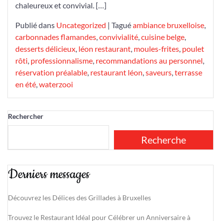
chaleureux et convivial. […]
Publié dans
Uncategorized
|
Tagué
ambiance bruxelloise
,
carbonnades flamandes
,
convivialité
,
cuisine belge
,
desserts délicieux
,
léon restaurant
,
moules-frites
,
poulet
rôti
,
professionnalisme
,
recommandations au personnel
,
réservation préalable
,
restaurant léon
,
saveurs
,
terrasse
en été
,
waterzooi
Rechercher
Recherche
Derniers messages
Découvrez les Délices des Grillades à Bruxelles
Trouvez le Restaurant Idéal pour Célébrer un Anniversaire à