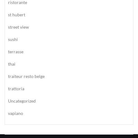
ristorante
st hubert
street view
sushi
terrasse
thai
traiteur resto belge
trattoria
Uncategorized
vapiano