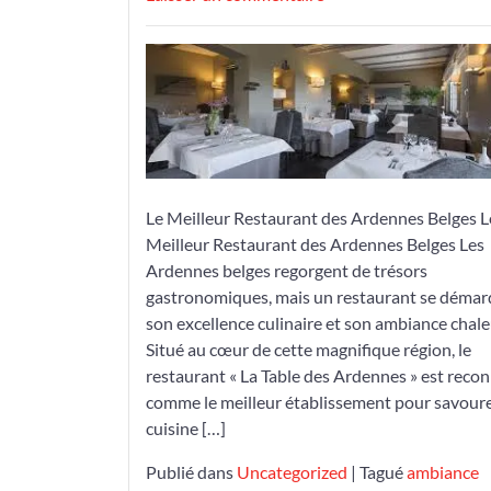
Découvrez
le
Meilleur
Restaurant
des
Ardennes
Belges:
La
Le Meilleur Restaurant des Ardennes Belges L
Table
Meilleur Restaurant des Ardennes Belges Les
des
Ardennes belges regorgent de trésors
Ardennes
gastronomiques, mais un restaurant se démar
son excellence culinaire et son ambiance chal
Situé au cœur de cette magnifique région, le
restaurant « La Table des Ardennes » est reco
comme le meilleur établissement pour savour
cuisine […]
Publié dans
Uncategorized
|
Tagué
ambiance