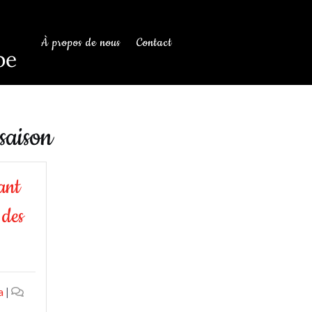
À propos de nous
Contact
be
saison
ant
 des
a
|