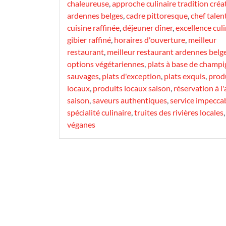
chaleureuse
,
approche culinaire tradition créat
ardennes belges
,
cadre pittoresque
,
chef tale
cuisine raffinée
,
déjeuner dîner
,
excellence culi
gibier raffiné
,
horaires d'ouverture
,
meilleur
restaurant
,
meilleur restaurant ardennes belg
options végétariennes
,
plats à base de champ
sauvages
,
plats d'exception
,
plats exquis
,
prod
locaux
,
produits locaux saison
,
réservation à l
saison
,
saveurs authentiques
,
service impecca
spécialité culinaire
,
truites des rivières locales
,
véganes