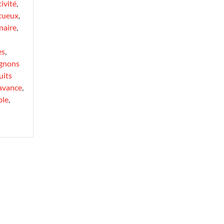
ivité
,
ntueux
,
naire
,
es
,
ignons
uits
'avance
,
ble
,