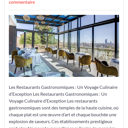
le
sur
le
commentaire
Découvrez
l’Excellence
Culinaire
des
Restaurants
Gastronomiques
Les Restaurants Gastronomiques : Un Voyage Culinaire
d’Exception Les Restaurants Gastronomiques : Un
Voyage Culinaire d’Exception Les restaurants
gastronomiques sont des temples de la haute cuisine, où
chaque plat est une œuvre d’art et chaque bouchée une
explosion de saveurs. Ces établissements prestigieux