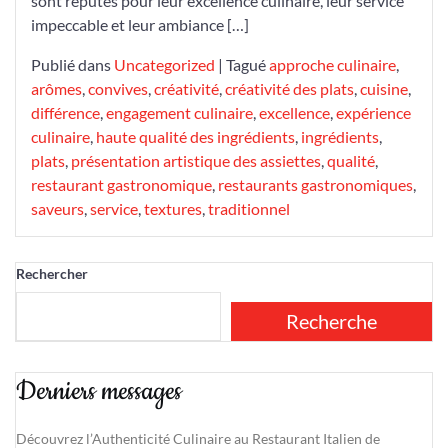
sont réputés pour leur excellence culinaire, leur service
impeccable et leur ambiance […]
Publié dans
Uncategorized
|
Tagué
approche culinaire
,
arômes
,
convives
,
créativité
,
créativité des plats
,
cuisine
,
différence
,
engagement culinaire
,
excellence
,
expérience
culinaire
,
haute qualité des ingrédients
,
ingrédients
,
plats
,
présentation artistique des assiettes
,
qualité
,
restaurant gastronomique
,
restaurants gastronomiques
,
saveurs
,
service
,
textures
,
traditionnel
Rechercher
Recherche
Derniers messages
Découvrez l’Authenticité Culinaire au Restaurant Italien de