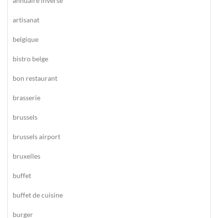
annuaire inversé
artisanat
belgique
bistro belge
bon restaurant
brasserie
brussels
brussels airport
bruxelles
buffet
buffet de cuisine
burger