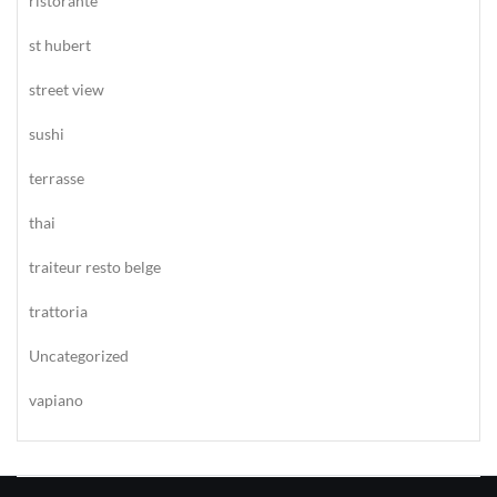
ristorante
st hubert
street view
sushi
terrasse
thai
traiteur resto belge
trattoria
Uncategorized
vapiano