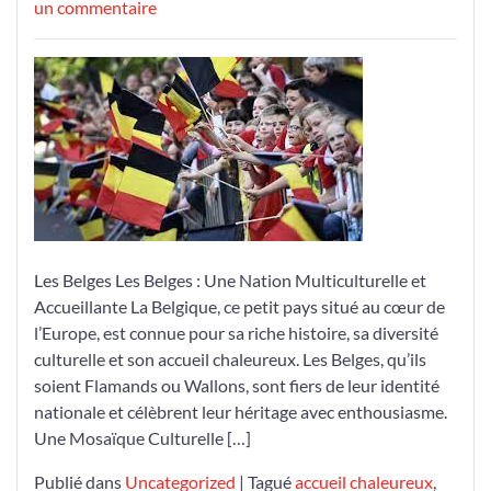
le
sur
le
un commentaire
Les
Belges
:
Une
Nation
Multiculturelle
et
Accueillante
Les Belges Les Belges : Une Nation Multiculturelle et
Accueillante La Belgique, ce petit pays situé au cœur de
l’Europe, est connue pour sa riche histoire, sa diversité
culturelle et son accueil chaleureux. Les Belges, qu’ils
soient Flamands ou Wallons, sont fiers de leur identité
nationale et célèbrent leur héritage avec enthousiasme.
Une Mosaïque Culturelle […]
Publié dans
Uncategorized
|
Tagué
accueil chaleureux
,