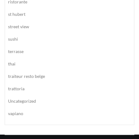
ristorante
st hubert
street view
sushi
terrasse
thai
traiteur resto belge
trattoria
Uncategorized
vapiano