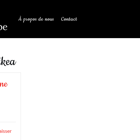
À propos de nous
Contact
be
ikea
ine
aisser