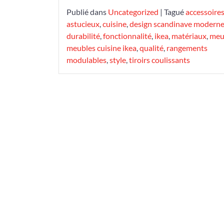
Publié dans
Uncategorized
|
Tagué
accessoire
astucieux
,
cuisine
,
design scandinave modern
durabilité
,
fonctionnalité
,
ikea
,
matériaux
,
meu
meubles cuisine ikea
,
qualité
,
rangements
modulables
,
style
,
tiroirs coulissants