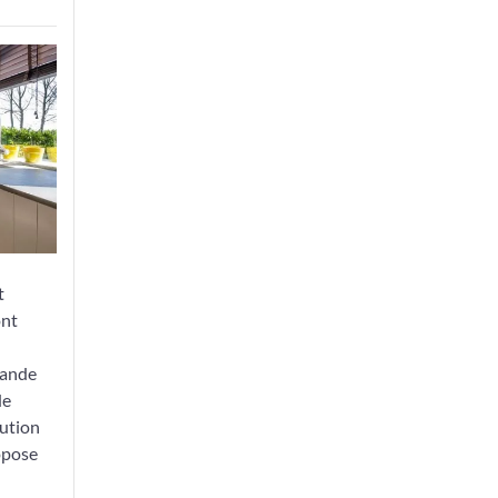
t
ont
rande
de
lution
opose