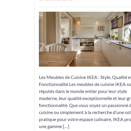
Découvrez
les
Meubles
de
Cuisine
IKEA
:
Style,
Qualité
et
Fonctionnalité
Les Meubles de Cuisine IKEA : Style, Qualité e
Fonctionnalité Les meubles de cuisine IKEA s
réputés dans le monde entier pour leur style
moderne, leur qualité exceptionnelle et leur g
fonctionnalité. Que vous soyez un passionné 
cuisine ou simplement à la recherche d’une so
pratique pour votre espace culinaire, IKEA pr
une gamme […]