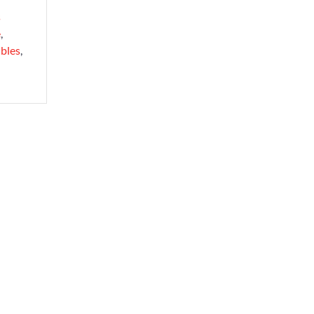
s
e
,
bles
,