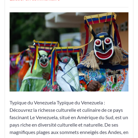
Découvrez
l’authenticité
typique
du
Venezuela
:
Une
immersion
culturelle
inoubliable
Typique du Venezuela Typique du Venezuela :
Découvrez la richesse culturelle et culinaire de ce pays
fascinant Le Venezuela, situé en Amérique du Sud, est un
pays riche en diversité culturelle et naturelle. De ses
magnifiques plages aux sommets enneigés des Andes, en