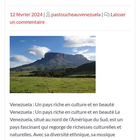
Publié
Publié
12 février 2024
|
pastoucheauvenezuela
|
Laisser
le
sur
le
un commentaire
Découvrez
la
beauté
envoûtante
du
Venezuela
Venezuela : Un pays riche en culture et en beauté
Venezuela : Un pays riche en culture et en beauté Le
Venezuela, situé au nord de l’Amérique du Sud, est un
pays fascinant qui regorge de richesses culturelles et
naturelles. Avec sa diversité ethnique, sa musique