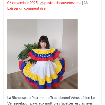
Publié
Publié
06 novembre 2025
|
pastoucheauvenezuela
|
le
le
sur
Laisser un commentaire
Exploration
du
Patrimoine
Traditionnel
Vénézuélien
La Richesse du Patrimoine Traditionnel Vénézuélien Le
Venezuela, un pays aux multiples facettes, est riche en