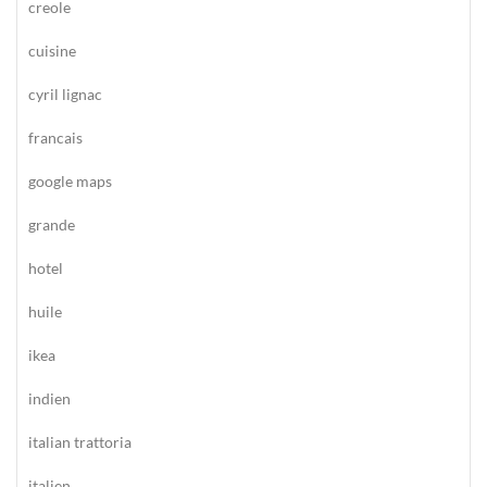
creole
cuisine
cyril lignac
francais
google maps
grande
hotel
huile
ikea
indien
italian trattoria
italien