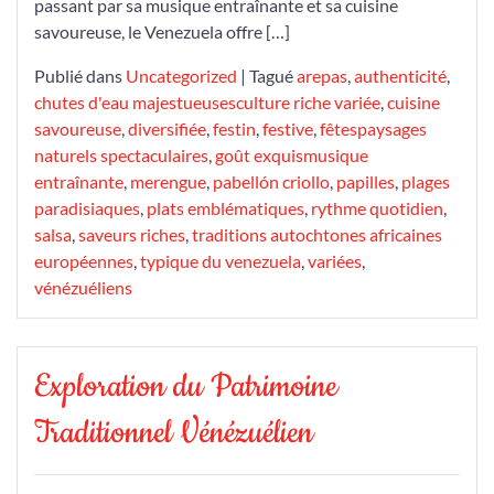
passant par sa musique entraînante et sa cuisine
savoureuse, le Venezuela offre […]
Publié dans
Uncategorized
|
Tagué
arepas
,
authenticité
,
chutes d'eau majestueusesculture riche variée
,
cuisine
savoureuse
,
diversifiée
,
festin
,
festive
,
fêtespaysages
naturels spectaculaires
,
goût exquismusique
entraînante
,
merengue
,
pabellón criollo
,
papilles
,
plages
paradisiaques
,
plats emblématiques
,
rythme quotidien
,
salsa
,
saveurs riches
,
traditions autochtones africaines
européennes
,
typique du venezuela
,
variées
,
vénézuéliens
Exploration du Patrimoine
Traditionnel Vénézuélien