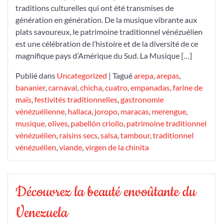
traditions culturelles qui ont été transmises de
génération en génération. De la musique vibrante aux
plats savoureux, le patrimoine traditionnel vénézuélien
est une célébration de l’histoire et de la diversité de ce
magnifique pays d’Amérique du Sud. La Musique […]
Publié dans
Uncategorized
|
Tagué
arepa
,
arepas
,
bananier
,
carnaval
,
chicha
,
cuatro
,
empanadas
,
farine de
maïs
,
festivités traditionnelles
,
gastronomie
vénézuélienne
,
hallaca
,
joropo
,
maracas
,
merengue
,
musique
,
olives
,
pabellón criollo
,
patrimoine traditionnel
vénézuélien
,
raisins secs
,
salsa
,
tambour
,
traditionnel
vénézuélien
,
viande
,
virgen de la chinita
Découvrez la beauté envoûtante du
Venezuela