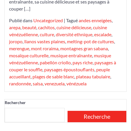
entraînante, sa cuisine délicieuse et ses paysages à
couper […]
Publié dans
Uncategorized
|
Tagué
andes enneigées
,
arepa
,
beauté
,
cachitos
,
cuisine délicieuse
,
cuisine
vénézuélienne
,
culture
,
diversité ethnique
,
escalade
,
joropo
,
llanos vastes plaines
,
melting-pot de cultures
,
merengue
,
mont roraima
,
montagnes gran sabana
,
mosaïque culturelle
,
musique entraînante
,
musique
vénézuélienne
,
pabellón criollo
,
pays riche
,
paysages à
couper le souffle
,
paysages époustouflants
,
peuple
accueillant
,
plages de sable blanc
,
plateau tabulaire
,
randonnée
,
salsa
,
venezuela
,
vénézuela
Rechercher
Recherche