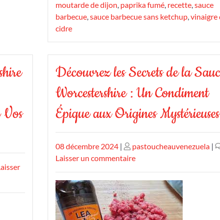
moutarde de dijon
,
paprika fumé
,
recette
,
sauce
barbecue
,
sauce barbecue sans ketchup
,
vinaigre
cidre
shire
Découvrez les Secrets de la Sau
Worcestershire : Un Condiment
r Vos
Épique aux Origines Mystérieuses
Publié
Publié
08 décembre 2024
|
pastoucheauvenezuela
|
le
le
sur
Laisser un commentaire
aisser
Découvrez
les
Secrets
de
la