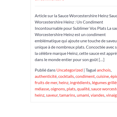
Découvrez
la
Article sur la Sauce Worcestershire Heinz Sau
Sauce
Worcestershire Heinz : Un Condiment
Worcestershire
Incontournable pour Sublimer Vos Plats La sa
Heinz
Worcestershire Heinz est un condiment
:
emblématique qui ajoute une touche de saveu
Un
unique à de nombreux plats. Concoctée avec s
Condiment
la célèbre marque Heinz, cette sauce est appré
d’Exception
dans le monde entier pour son goût […]
pour
Sublimer
Publié dans
Uncategorized
|
Tagué
anchois
,
Vos
authenticité
,
cocktails
,
condiment
,
cuisine
,
épi
Plats
fruits de mer
,
heinz
,
ingrédients
,
légumes grillé
mélasse
,
oignons
,
plats
,
qualité
,
sauce worcest
heinz
,
saveur
,
tamarins
,
umami
,
viandes
,
vinaig