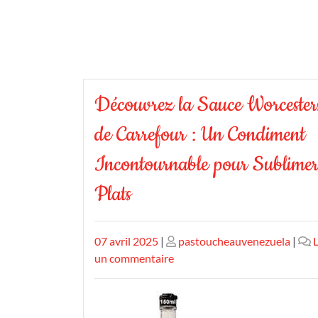
Découvrez la Sauce Worcester
de Carrefour : Un Condiment
Incontournable pour Sublime
Plats
Publié
Publié
07 avril 2025
|
pastoucheauvenezuela
|
L
le
le
sur
un commentaire
Découvrez
la
Sauce