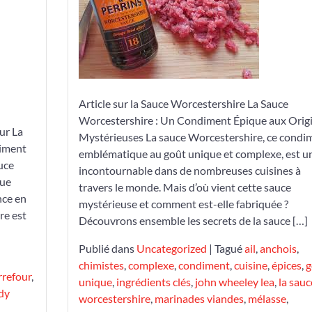
Sauce
Worcestershire
:
Un
Condiment
Épique
Article sur la Sauce Worcestershire La Sauce
aux
Worcestershire : Un Condiment Épique aux Orig
Origines
ur La
Mystérieuses La sauce Worcestershire, ce condi
Mystérieuses
diment
emblématique au goût unique et complexe, est u
uce
incontournable dans de nombreuses cuisines à
que
travers le monde. Mais d’où vient cette sauce
nce en
mystérieuse et comment est-elle fabriquée ?
re est
Découvrons ensemble les secrets de la sauce […]
Publié dans
Uncategorized
|
Tagué
ail
,
anchois
,
chimistes
,
complexe
,
condiment
,
cuisine
,
épices
,
g
rrefour
,
unique
,
ingrédients clés
,
john wheeley lea
,
la sauc
ody
worcestershire
,
marinades viandes
,
mélasse
,