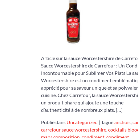
Worcestershire
de
Carrefour
:
Un
Condiment
Incontournable
pour
Article sur la sauce Worcestershire de Carrefo
Sublimer
Sauce Worcestershire de Carrefour : Un Con
Vos
Incontournable pour Sublimer Vos Plats La sa
Plats
Worcestershire est un condiment emblémati
apprécié pour sa saveur unique et sa polyvale
cuisine. Chez Carrefour, la sauce Worcestershi
un produit phare qui ajoute une touche
d’authenticité à de nombreux plats. […]
Publié dans
Uncategorized
|
Tagué
anchois
,
ca
carrefour sauce worcestershire
,
cocktails blo
mary
,
composition
,
condiment
,
condiment