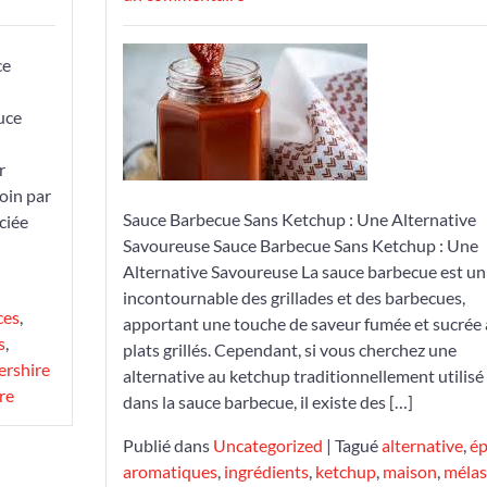
Recette
de
ce
Sauce
Barbecue
uce
Sans
Ketchup
r
:
oin par
Une
Sauce Barbecue Sans Ketchup : Une Alternative
ciée
Alternative
Savoureuse Sauce Barbecue Sans Ketchup : Une
Savoureuse
Alternative Savoureuse La sauce barbecue est un
incontournable des grillades et des barbecues,
ces
,
apportant une touche de saveur fumée et sucrée
s
,
plats grillés. Cependant, si vous cherchez une
ershire
alternative au ketchup traditionnellement utilisé
re
dans la sauce barbecue, il existe des […]
Publié dans
Uncategorized
|
Tagué
alternative
,
ép
aromatiques
,
ingrédients
,
ketchup
,
maison
,
mélas