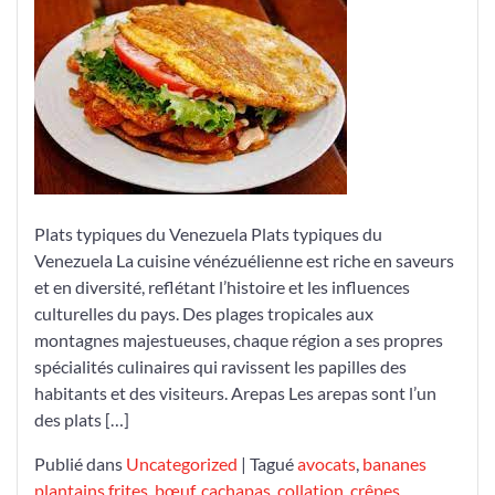
délicieux
plats
typiques
du
Venezuela
Plats typiques du Venezuela Plats typiques du
Venezuela La cuisine vénézuélienne est riche en saveurs
et en diversité, reflétant l’histoire et les influences
culturelles du pays. Des plages tropicales aux
montagnes majestueuses, chaque région a ses propres
spécialités culinaires qui ravissent les papilles des
habitants et des visiteurs. Arepas Les arepas sont l’un
des plats […]
Publié dans
Uncategorized
|
Tagué
avocats
,
bananes
plantains frites
,
bœuf
,
cachapas
,
collation
,
crêpes