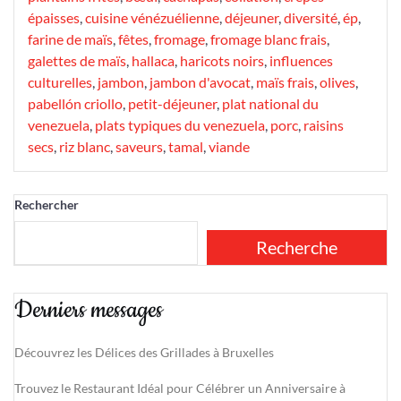
épaisses
,
cuisine vénézuélienne
,
déjeuner
,
diversité
,
ép
,
farine de maïs
,
fêtes
,
fromage
,
fromage blanc frais
,
galettes de maïs
,
hallaca
,
haricots noirs
,
influences
culturelles
,
jambon
,
jambon d'avocat
,
maïs frais
,
olives
,
pabellón criollo
,
petit-déjeuner
,
plat national du
venezuela
,
plats typiques du venezuela
,
porc
,
raisins
secs
,
riz blanc
,
saveurs
,
tamal
,
viande
Rechercher
Recherche
Derniers messages
Découvrez les Délices des Grillades à Bruxelles
Trouvez le Restaurant Idéal pour Célébrer un Anniversaire à