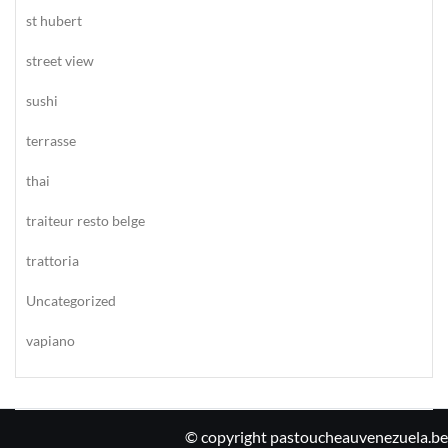
st hubert
street view
sushi
terrasse
thai
traiteur resto belge
trattoria
Uncategorized
vapiano
© copyright pastoucheauvenezuela.be