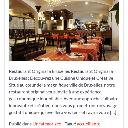
Culinaire
d’un
Restaurant
à
Bruxelles
Restaurant Original à Bruxelles Restaurant Original à
Bruxelles : Découvrez une Cuisine Unique et Créative
Situé au cœur de la magnifique ville de Bruxelles, notre
restaurant original vous invite à une expérience
gastronomique inoubliable. Avec une approche culinaire
innovante et créative, nous vous promettons un voyage
gustatif unique qui éveillera vos sens et ravira votre […]
Publié dans
Uncategorized
|
Tagué
accueillante
,