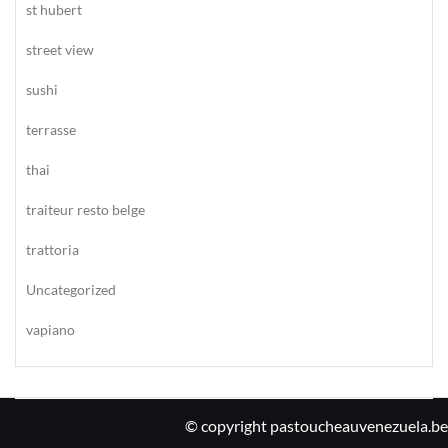
st hubert
street view
sushi
terrasse
thai
traiteur resto belge
trattoria
Uncategorized
vapiano
© copyright pastoucheauvenezuela.be