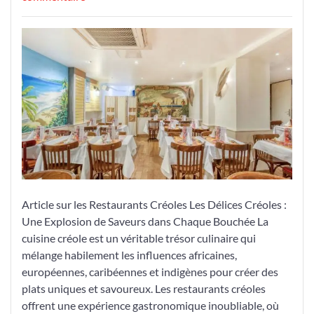
Découvrez
les
Délices
d’un
Restaurant
Créole:
Une
Explosion
de
Saveurs
à
Chaque
Article sur les Restaurants Créoles Les Délices Créoles :
Bouchée
Une Explosion de Saveurs dans Chaque Bouchée La
cuisine créole est un véritable trésor culinaire qui
mélange habilement les influences africaines,
européennes, caribéennes et indigènes pour créer des
plats uniques et savoureux. Les restaurants créoles
offrent une expérience gastronomique inoubliable, où