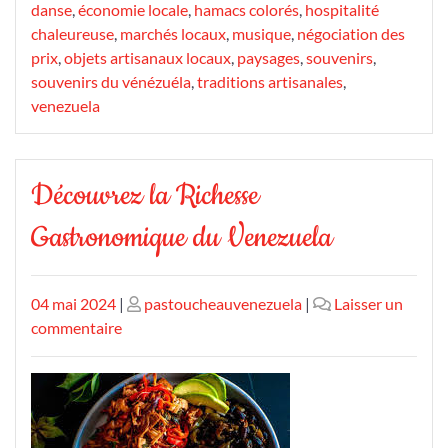
danse
,
économie locale
,
hamacs colorés
,
hospitalité
chaleureuse
,
marchés locaux
,
musique
,
négociation des
prix
,
objets artisanaux locaux
,
paysages
,
souvenirs
,
souvenirs du vénézuéla
,
traditions artisanales
,
venezuela
Découvrez la Richesse
Gastronomique du Venezuela
Publié
Publié
04 mai 2024
|
pastoucheauvenezuela
|
Laisser un
le
sur
le
commentaire
Découvrez
la
Richesse
Gastronomique
du