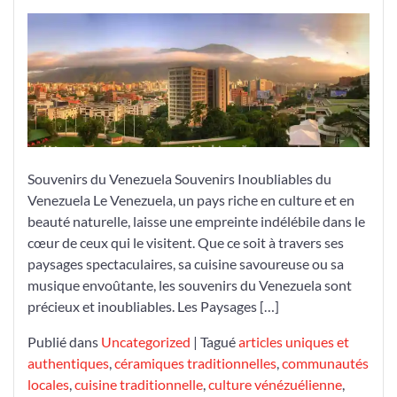
des
Souvenirs
Enchantés
du
Venezuela
Souvenirs du Venezuela Souvenirs Inoubliables du
Venezuela Le Venezuela, un pays riche en culture et en
beauté naturelle, laisse une empreinte indélébile dans le
cœur de ceux qui le visitent. Que ce soit à travers ses
paysages spectaculaires, sa cuisine savoureuse ou sa
musique envoûtante, les souvenirs du Venezuela sont
précieux et inoubliables. Les Paysages […]
Publié dans
Uncategorized
|
Tagué
articles uniques et
authentiques
,
céramiques traditionnelles
,
communautés
locales
,
cuisine traditionnelle
,
culture vénézuélienne
,