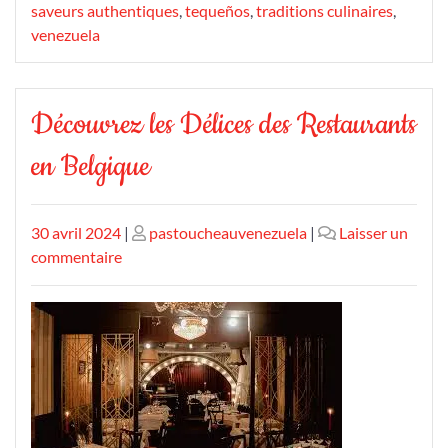
saveurs authentiques
,
tequeños
,
traditions culinaires
,
venezuela
Découvrez les Délices des Restaurants
en Belgique
Publié
Publié
30 avril 2024
|
pastoucheauvenezuela
|
Laisser un
le
sur
le
commentaire
Découvrez
les
Délices
des
Restaurants
en
Belgique