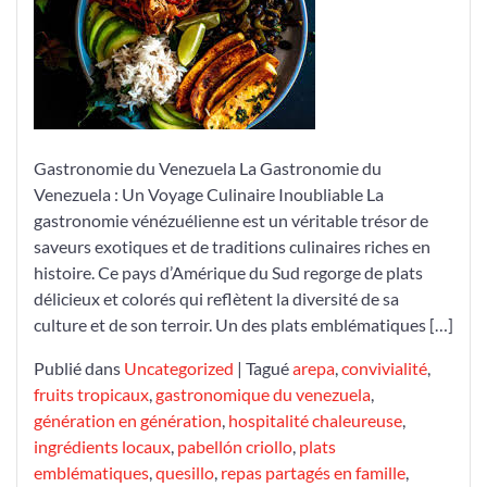
Venezuela
Gastronomie du Venezuela La Gastronomie du
Venezuela : Un Voyage Culinaire Inoubliable La
gastronomie vénézuélienne est un véritable trésor de
saveurs exotiques et de traditions culinaires riches en
histoire. Ce pays d’Amérique du Sud regorge de plats
délicieux et colorés qui reflètent la diversité de sa
culture et de son terroir. Un des plats emblématiques […]
Publié dans
Uncategorized
|
Tagué
arepa
,
convivialité
,
fruits tropicaux
,
gastronomique du venezuela
,
génération en génération
,
hospitalité chaleureuse
,
ingrédients locaux
,
pabellón criollo
,
plats
emblématiques
,
quesillo
,
repas partagés en famille
,