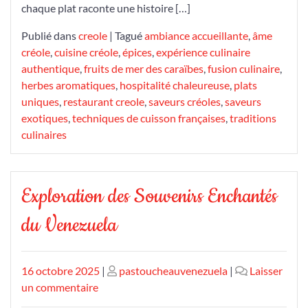
chaque plat raconte une histoire […]
Publié dans
creole
|
Tagué
ambiance accueillante
,
âme
créole
,
cuisine créole
,
épices
,
expérience culinaire
authentique
,
fruits de mer des caraïbes
,
fusion culinaire
,
herbes aromatiques
,
hospitalité chaleureuse
,
plats
uniques
,
restaurant creole
,
saveurs créoles
,
saveurs
exotiques
,
techniques de cuisson françaises
,
traditions
culinaires
Exploration des Souvenirs Enchantés
du Venezuela
Publié
Publié
16 octobre 2025
|
pastoucheauvenezuela
|
Laisser
le
sur
le
un commentaire
Exploration