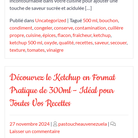
incontournable dans votre cuisine pour ajouter une
touche de saveur sucrée et acidulée […]
Publié dans
Uncategorized
|
Tagué
500 ml
,
bouchon
,
condiment
,
congeler
,
conserve
,
contamination
,
cuillère
propre
,
cuisine
,
épices
,
flacon
,
fraîcheur
,
ketchup
,
ketchup 500 ml
,
oxyde
,
qualité
,
recettes
,
saveur
,
secouer
,
texture
,
tomates
,
vinaigre
Découvrez le Ketchup en Format
Pratique de 300ml – Idéal pour
Toutes Vos Recettes
Publié
Publié
27 novembre 2024
|
pastoucheauvenezuela
|
le
le
sur
Laisser un commentaire