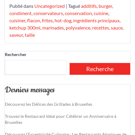
Publié dans
Uncategorized
|
Tagué
additifs
,
burger
,
condiment
,
conservateurs
,
conservation
,
cuisine
,
cuisiner
,
flacon
,
frites
,
hot-dog
,
ingrédients principaux
,
ketchup 300ml
,
marinades
,
polyvalence
,
recettes
,
sauce
,
saveur
,
taille
Rechercher
Recherche
Derniers messages
Découvrez les Délices des Grillades à Bruxelles
Trouvez le Restaurant Idéal pour Célébrer un Anniversaire à
Bruxelles
Découvrez l’Excentricité Culinaire : Les Restaurants Atypiques de