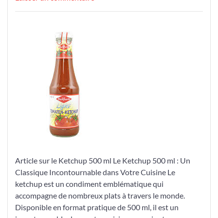
Le
Ketchup
en
Format
Pratique
de
500
ml:
Un
Incontournable
dans
Votre
Cuisine
Article sur le Ketchup 500 ml Le Ketchup 500 ml : Un
Classique Incontournable dans Votre Cuisine Le
ketchup est un condiment emblématique qui
accompagne de nombreux plats à travers le monde.
Disponible en format pratique de 500 ml, il est un