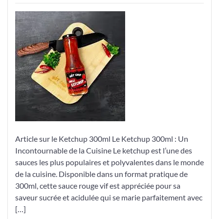
Découvrez
le
Ketchup
en
Format
Pratique
de
300ml
–
Idéal
pour
Toutes
Article sur le Ketchup 300ml Le Ketchup 300ml : Un
Vos
Incontournable de la Cuisine Le ketchup est l’une des
Recettes
sauces les plus populaires et polyvalentes dans le monde
de la cuisine. Disponible dans un format pratique de
300ml, cette sauce rouge vif est appréciée pour sa
saveur sucrée et acidulée qui se marie parfaitement avec
[…]