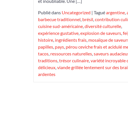
et inoubliable. Une […]
Publié dans
Uncategorized
|
Tagué
argentine
,
barbecue traditionnel
,
brésil
,
contribution culi
cuisine sud-américaine
,
diversité culturelle
,
expérience gustative
,
explosion de saveurs
,
fe
histoire
,
ingrédients frais
,
mosaïque de saveur
papilles
,
pays
,
pérou ceviche frais et acidulé 
tacos
,
ressources naturelles
,
saveurs audacieu
traditions
,
trésor culinaire
,
variété incroyable 
délicieux
,
viande grillée lentement sur des bra
ardentes