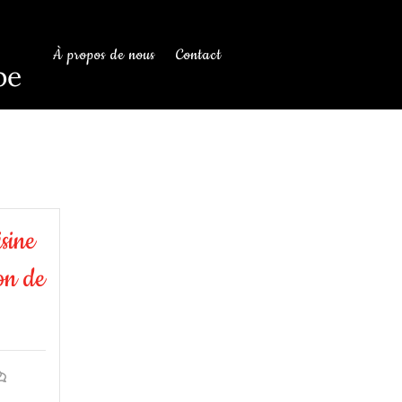
À propos de nous
Contact
be
sine
on de