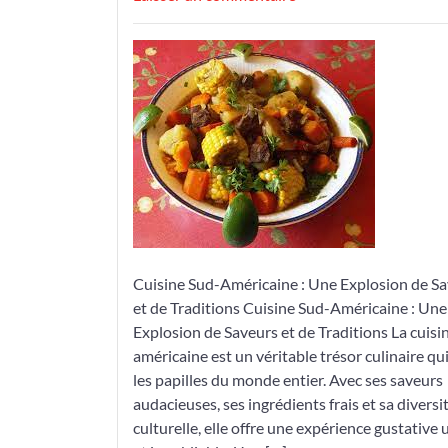
Découvrez
les
Délices
de
la
Cuisine
Sud-
Américaine
:
Une
Explosion
de
Cuisine Sud-Américaine : Une Explosion de S
Saveurs
et de Traditions Cuisine Sud-Américaine : Une
et
Explosion de Saveurs et de Traditions La cuisi
de
américaine est un véritable trésor culinaire qu
Traditions
les papilles du monde entier. Avec ses saveurs
audacieuses, ses ingrédients frais et sa diversi
culturelle, elle offre une expérience gustative