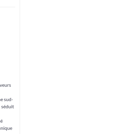
aveurs
ne sud-
i séduit
té
 unique