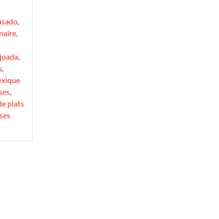
asado
,
naire
,
ijoada
,
s
,
mexique
ses
,
de plats
ises