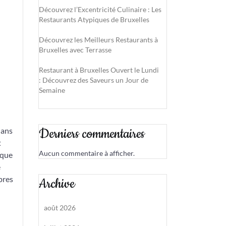
Découvrez l’Excentricité Culinaire : Les
Restaurants Atypiques de Bruxelles
Découvrez les Meilleurs Restaurants à
Bruxelles avec Terrasse
Restaurant à Bruxelles Ouvert le Lundi
: Découvrez des Saveurs un Jour de
Semaine
Derniers commentaires
dans
t
Aucun commentaire à afficher.
 que
e
pres
Archive
août 2026