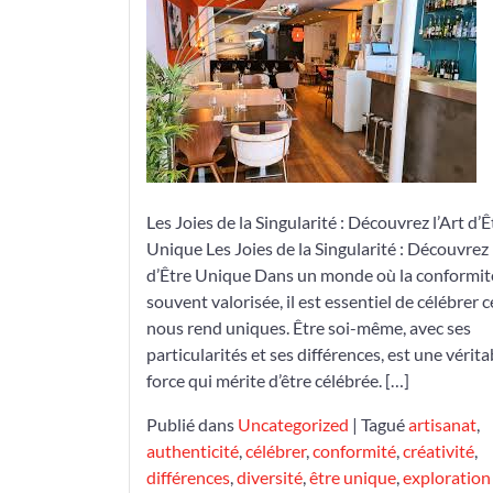
de
Célébrer
les
Êtres
Uniques
Les Joies de la Singularité : Découvrez l’Art d’Ê
Unique Les Joies de la Singularité : Découvrez 
d’Être Unique Dans un monde où la conformit
souvent valorisée, il est essentiel de célébrer c
nous rend uniques. Être soi-même, avec ses
particularités et ses différences, est une vérita
force qui mérite d’être célébrée. […]
Publié dans
Uncategorized
|
Tagué
artisanat
,
authenticité
,
célébrer
,
conformité
,
créativité
,
différences
,
diversité
,
être unique
,
exploration