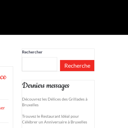
Rechercher
Recherche
 ce
Derniers messages
Découvrez les Délices des Grillades à
Bruxelles
ser
Trouvez le Restaurant Idéal pour
Célébrer un Anniversaire à Bruxelles