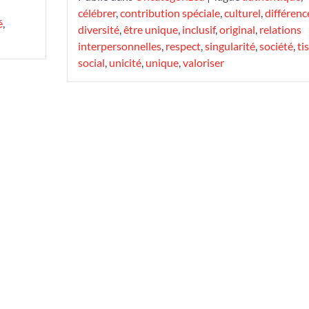
célébrer
,
contribution spéciale
,
culturel
,
différenc
é
,
diversité
,
être unique
,
inclusif
,
original
,
relations
interpersonnelles
,
respect
,
singularité
,
société
,
ti
social
,
unicité
,
unique
,
valoriser