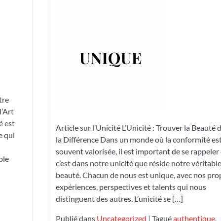
de
l’Unicité
:
Célébrer
ce
qui
nous
Rend
tre
uniques
l’Art
é est
Article sur l’Unicité L’Unicité : Trouver la Beauté 
e qui
la Différence Dans un monde où la conformité es
souvent valorisée, il est important de se rappeler
ble
c’est dans notre unicité que réside notre véritabl
beauté. Chacun de nous est unique, avec nos pro
expériences, perspectives et talents qui nous
distinguent des autres. L’unicité se […]
Publié dans
Uncategorized
|
Tagué
authentique
,