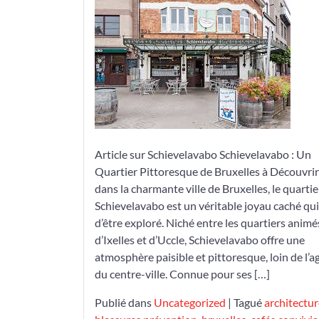
Charme
de
Schievelavabo
à
Bruxelles
Article sur Schievelavabo Schievelavabo : Un
Quartier Pittoresque de Bruxelles à Découvrir
dans la charmante ville de Bruxelles, le quartie
Schievelavabo est un véritable joyau caché qu
d’être exploré. Niché entre les quartiers animé
d’Ixelles et d’Uccle, Schievelavabo offre une
atmosphère paisible et pittoresque, loin de l’a
du centre-ville. Connue pour ses […]
Publié dans
Uncategorized
|
Tagué
architectur