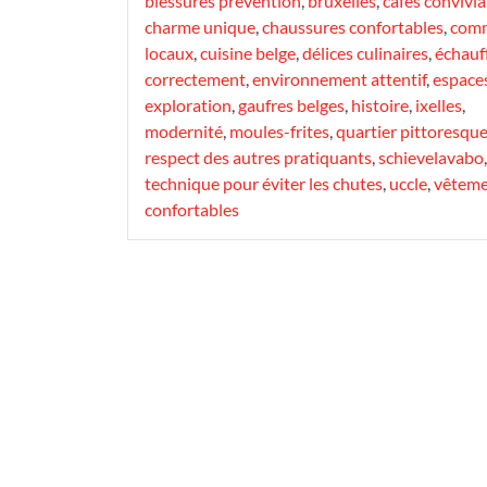
blessures prévention
,
bruxelles
,
cafés convivi
charme unique
,
chaussures confortables
,
com
locaux
,
cuisine belge
,
délices culinaires
,
échauf
correctement
,
environnement attentif
,
espaces
exploration
,
gaufres belges
,
histoire
,
ixelles
,
modernité
,
moules-frites
,
quartier pittoresqu
respect des autres pratiquants
,
schievelavabo
,
technique pour éviter les chutes
,
uccle
,
vêteme
confortables