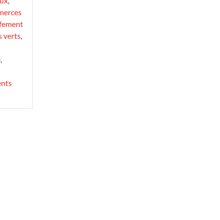
aux
,
merces
fement
 verts
,
e
,
nts