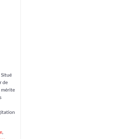
 Situé
r de
i mérite
s
gitation
e
,