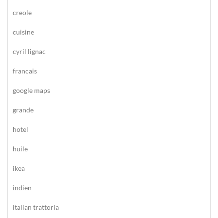
creole
cuisine
cyril lignac
francais
google maps
grande
hotel
huile
ikea
indien
italian trattoria