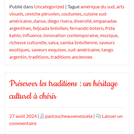
Publié dans
Uncategorized
|
Tagué
amérique du sud
,
arts
visuels
,
ceviche péruvien
,
coutumes
,
cuisine sud-
américaine
,
danse
,
diego rivera
,
diversité
,
empanadas
argentines
,
feijoada brésilien
,
fernando botero
,
frida
kahlo
,
influence
,
innovation contemporaine
,
musique
,
richesse culturelle
,
salsa
,
samba brésilienne
,
saveurs
exotiques
,
saveurs exquises
,
sud-américaine
,
tango
argentin
,
traditions
,
traditions anciennes
Préserver les traditions : un héritage
culturel à chérir
Publié
Publié
27 août 2024
|
pastoucheauvenezuela
|
Laisser un
le
sur
le
commentaire
Préserver