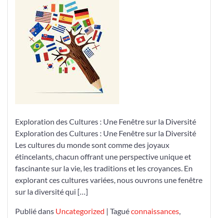
Célébration
des
Cultures
:
Une
Ode
à
la
Diversité
Exploration des Cultures : Une Fenêtre sur la Diversité
Exploration des Cultures : Une Fenêtre sur la Diversité
Les cultures du monde sont comme des joyaux
étincelants, chacun offrant une perspective unique et
fascinante sur la vie, les traditions et les croyances. En
explorant ces cultures variées, nous ouvrons une fenêtre
sur la diversité qui […]
Publié dans
Uncategorized
|
Tagué
connaissances
,