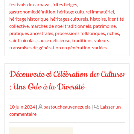
festivals de carnaval
,
frites belges
,
gastronomiedéfinition
,
héritage culturel immatériel
,
héritage historique
,
héritages culturels
,
histoire
,
identité
collective
,
marchés de noël traditionnels
,
patrimoine
,
pratiques ancestrales
,
processions folkloriques
,
riches
,
saint-nicolas
,
sauce délicieuse
,
traditions
,
valeurs
transmises de génération en génération
,
variées
Découverte et Célébration des Cultures
: Une Ode à la Diversité
Publié
Publié
10 juin 2024
|
pastoucheauvenezuela
|
Laisser un
le
sur
le
commentaire
Découverte
et