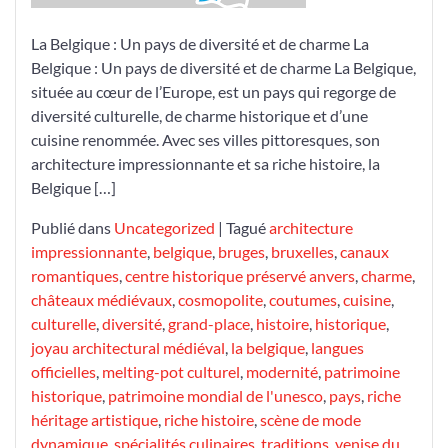
de
ce
La Belgique : Un pays de diversité et de charme La
pays
Belgique : Un pays de diversité et de charme La Belgique,
enchanteur
située au cœur de l’Europe, est un pays qui regorge de
diversité culturelle, de charme historique et d’une
cuisine renommée. Avec ses villes pittoresques, son
architecture impressionnante et sa riche histoire, la
Belgique […]
Publié dans
Uncategorized
|
Tagué
architecture
impressionnante
,
belgique
,
bruges
,
bruxelles
,
canaux
romantiques
,
centre historique préservé anvers
,
charme
,
châteaux médiévaux
,
cosmopolite
,
coutumes
,
cuisine
,
culturelle
,
diversité
,
grand-place
,
histoire
,
historique
,
joyau architectural médiéval
,
la belgique
,
langues
officielles
,
melting-pot culturel
,
modernité
,
patrimoine
historique
,
patrimoine mondial de l'unesco
,
pays
,
riche
héritage artistique
,
riche histoire
,
scène de mode
dynamique
,
spécialités culinaires
,
traditions
,
venise du