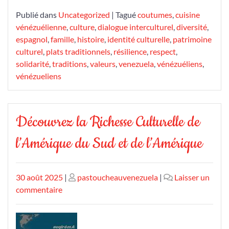
Publié dans
Uncategorized
|
Tagué
coutumes
,
cuisine
vénézuélienne
,
culture
,
dialogue interculturel
,
diversité
,
espagnol
,
famille
,
histoire
,
identité culturelle
,
patrimoine
culturel
,
plats traditionnels
,
résilience
,
respect
,
solidarité
,
traditions
,
valeurs
,
venezuela
,
vénézuéliens
,
vénézueliens
Découvrez la Richesse Culturelle de
l’Amérique du Sud et de l’Amérique
Publié
Publié
30 août 2025
|
pastoucheauvenezuela
|
Laisser un
le
sur
le
commentaire
Découvrez
la
Richesse