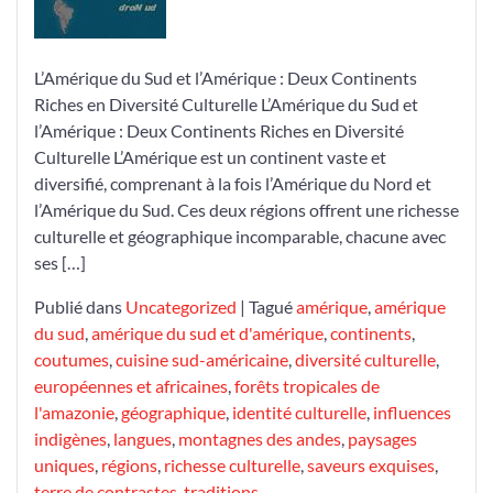
Culturelle
de
l’Amérique
L’Amérique du Sud et l’Amérique : Deux Continents
du
Riches en Diversité Culturelle L’Amérique du Sud et
Sud
l’Amérique : Deux Continents Riches en Diversité
et
Culturelle L’Amérique est un continent vaste et
de
diversifié, comprenant à la fois l’Amérique du Nord et
l’Amérique
l’Amérique du Sud. Ces deux régions offrent une richesse
culturelle et géographique incomparable, chacune avec
ses […]
Publié dans
Uncategorized
|
Tagué
amérique
,
amérique
du sud
,
amérique du sud et d'amérique
,
continents
,
coutumes
,
cuisine sud-américaine
,
diversité culturelle
,
européennes et africaines
,
forêts tropicales de
l'amazonie
,
géographique
,
identité culturelle
,
influences
indigènes
,
langues
,
montagnes des andes
,
paysages
uniques
,
régions
,
richesse culturelle
,
saveurs exquises
,
terre de contrastes
,
traditions