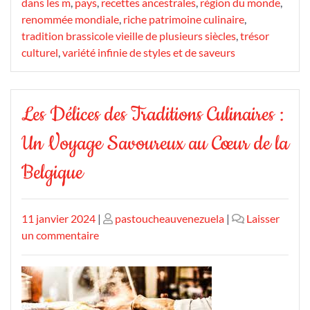
dans les m
,
pays
,
recettes ancestrales
,
région du monde
,
renommée mondiale
,
riche patrimoine culinaire
,
tradition brassicole vieille de plusieurs siècles
,
trésor
culturel
,
variété infinie de styles et de saveurs
Les Délices des Traditions Culinaires :
Un Voyage Savoureux au Cœur de la
Belgique
Publié
Publié
11 janvier 2024
|
pastoucheauvenezuela
|
Laisser
le
sur
le
un commentaire
Les
Délices
des
Traditions