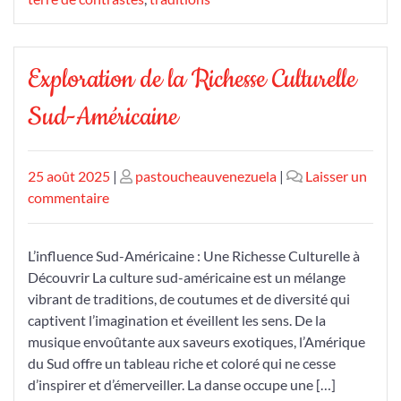
Exploration de la Richesse Culturelle
Sud-Américaine
Publié
Publié
25 août 2025
|
pastoucheauvenezuela
|
Laisser un
le
sur
le
commentaire
Exploration
de
L’influence Sud-Américaine : Une Richesse Culturelle à
la
Découvrir La culture sud-américaine est un mélange
Richesse
vibrant de traditions, de coutumes et de diversité qui
Culturelle
captivent l’imagination et éveillent les sens. De la
Sud-
musique envoûtante aux saveurs exotiques, l’Amérique
Américaine
du Sud offre un tableau riche et coloré qui ne cesse
d’inspirer et d’émerveiller. La danse occupe une […]