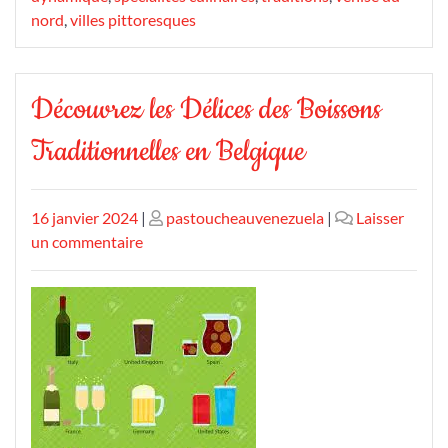
nord
,
villes pittoresques
Découvrez les Délices des Boissons
Traditionnelles en Belgique
Publié
Publié
16 janvier 2024
|
pastoucheauvenezuela
|
Laisser
le
sur
le
un commentaire
Découvrez
les
Délices
des
Boissons
Traditionnelles
en
Belgique