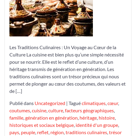
Culinaires
:
Un
Voyage
Savoureux
au
Cœur
Les Traditions Culinaires : Un Voyage au Cœur de la
de
Culture La cuisine est bien plus qu’une simple nécessité
la
pour se nourrir. Elle est le reflet d’une culture, d’un
Belgique
héritage transmis de génération en génération. Les
traditions culinaires sont un trésor précieux qui nous
permet de plonger au cœur des coutumes, des valeurs et
de […]
Publié dans
Uncategorized
|
Tagué
climatiques
,
cœur
,
coutumes
,
cuisine
,
culture
,
facteurs géographiques
,
famille
,
génération en génération
,
héritage
,
histoire
,
historiques et sociaux belgique
,
identité d'un groupe
,
pays
,
peuple
,
reflet
,
région
,
traditions culinaires
,
trésor