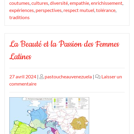
coutumes
,
cultures
,
diversité
,
empathie
,
enrichissement
,
expériences
,
perspectives
,
respect mutuel
,
tolérance
,
traditions
La Beauté et la Passion des Femmes
Latines
Publié
Publié
27 avril 2024
|
pastoucheauvenezuela
|
Laisser un
le
sur
le
commentaire
La
Beauté
et
la
Passion
des
Femmes