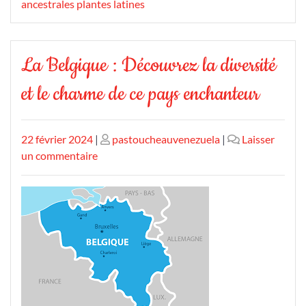
ancestrales plantes latines
La Belgique : Découvrez la diversité
et le charme de ce pays enchanteur
Publié
Publié
22 février 2024
|
pastoucheauvenezuela
|
Laisser
le
sur
le
un commentaire
La
Belgique
:
Découvrez
la
diversité
et
le
charme