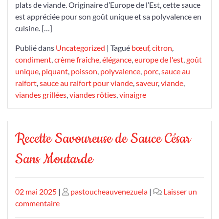
plats de viande. Originaire d’Europe de l’Est, cette sauce
est appréciée pour son goût unique et sa polyvalence en
cuisine. […]
Publié dans
Uncategorized
|
Tagué
bœuf
,
citron
,
condiment
,
crème fraîche
,
élégance
,
europe de l'est
,
goût
unique
,
piquant
,
poisson
,
polyvalence
,
porc
,
sauce au
raifort
,
sauce au raifort pour viande
,
saveur
,
viande
,
viandes grillées
,
viandes rôties
,
vinaigre
Recette Savoureuse de Sauce César
Sans Moutarde
Publié
Publié
02 mai 2025
|
pastoucheauvenezuela
|
Laisser un
le
sur
le
commentaire
Recette