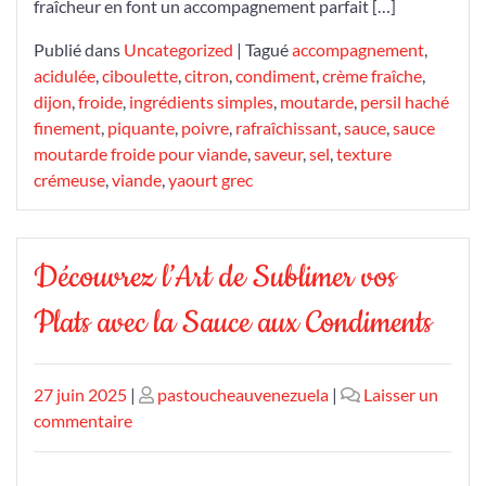
fraîcheur en font un accompagnement parfait […]
Publié dans
Uncategorized
|
Tagué
accompagnement
,
acidulée
,
ciboulette
,
citron
,
condiment
,
crème fraîche
,
dijon
,
froide
,
ingrédients simples
,
moutarde
,
persil haché
finement
,
piquante
,
poivre
,
rafraîchissant
,
sauce
,
sauce
moutarde froide pour viande
,
saveur
,
sel
,
texture
crémeuse
,
viande
,
yaourt grec
Découvrez l’Art de Sublimer vos
Plats avec la Sauce aux Condiments
Publié
Publié
27 juin 2025
|
pastoucheauvenezuela
|
Laisser un
le
sur
le
commentaire
Découvrez
l’Art