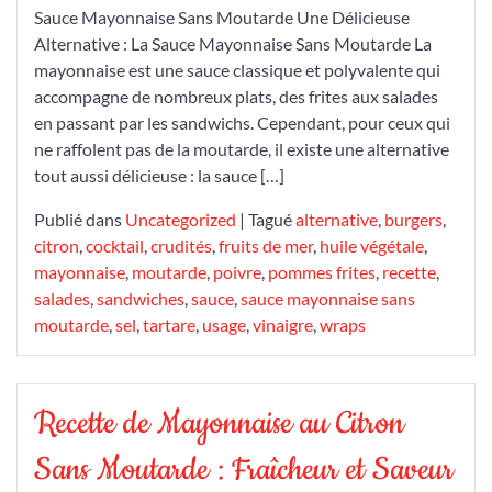
Sauce Mayonnaise Sans Moutarde Une Délicieuse
Alternative : La Sauce Mayonnaise Sans Moutarde La
mayonnaise est une sauce classique et polyvalente qui
accompagne de nombreux plats, des frites aux salades
en passant par les sandwichs. Cependant, pour ceux qui
ne raffolent pas de la moutarde, il existe une alternative
tout aussi délicieuse : la sauce […]
Publié dans
Uncategorized
|
Tagué
alternative
,
burgers
,
citron
,
cocktail
,
crudités
,
fruits de mer
,
huile végétale
,
mayonnaise
,
moutarde
,
poivre
,
pommes frites
,
recette
,
salades
,
sandwiches
,
sauce
,
sauce mayonnaise sans
moutarde
,
sel
,
tartare
,
usage
,
vinaigre
,
wraps
Recette de Mayonnaise au Citron
Sans Moutarde : Fraîcheur et Saveur