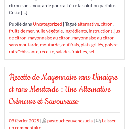
citron sans moutarde pourrait être la solution parfaite.
vous
Cette […]
Publié dans
Uncategorized
|
Tagué
alternative
,
citron
,
fruits de mer
,
huile végétale
,
ingrédients
,
instructions
,
jus
de citron
,
mayonnaise au citron
,
mayonnaise au citron
sans moutarde
,
moutarde
,
œuf frais
,
plats grillés
,
poivre
,
rafraîchissante
,
recette
,
salades fraîches
,
sel
Recette de Mayonnaise sans Vinaigre
et sans Moutarde : Une Alternative
Crémeuse et Savoureuse
Publié
Publié
09 février 2025
|
pastoucheauvenezuela
|
Laisser
le
sur
le
un commentaire