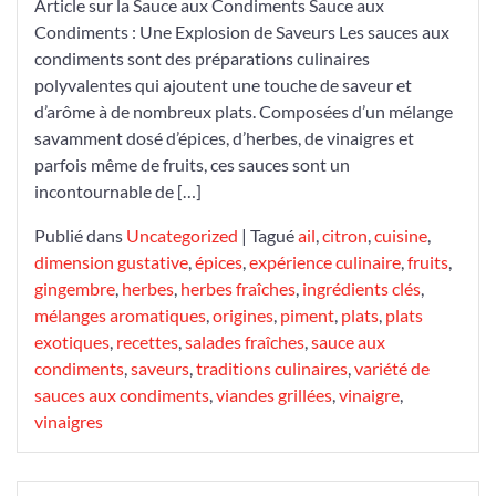
Article sur la Sauce aux Condiments Sauce aux
de
Condiments : Une Explosion de Saveurs Les sauces aux
Sublimer
condiments sont des préparations culinaires
vos
polyvalentes qui ajoutent une touche de saveur et
Plats
d’arôme à de nombreux plats. Composées d’un mélange
avec
savamment dosé d’épices, d’herbes, de vinaigres et
la
parfois même de fruits, ces sauces sont un
Sauce
incontournable de […]
aux
Condiments
Publié dans
Uncategorized
|
Tagué
ail
,
citron
,
cuisine
,
dimension gustative
,
épices
,
expérience culinaire
,
fruits
,
gingembre
,
herbes
,
herbes fraîches
,
ingrédients clés
,
mélanges aromatiques
,
origines
,
piment
,
plats
,
plats
exotiques
,
recettes
,
salades fraîches
,
sauce aux
condiments
,
saveurs
,
traditions culinaires
,
variété de
sauces aux condiments
,
viandes grillées
,
vinaigre
,
vinaigres