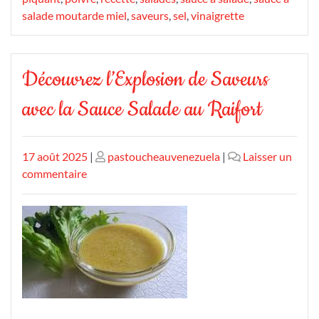
salade moutarde miel
,
saveurs
,
sel
,
vinaigrette
Découvrez l’Explosion de Saveurs
avec la Sauce Salade au Raifort
Publié
Publié
17 août 2025
|
pastoucheauvenezuela
|
Laisser un
le
sur
le
commentaire
Découvrez
l’Explosion
de
Saveurs
avec
la
Sauce
Salade