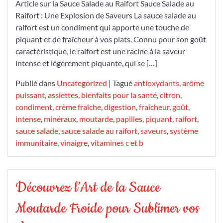
Article sur la Sauce Salade au Raifort Sauce Salade au
au
Raifort : Une Explosion de Saveurs La sauce salade au
Raifort
raifort est un condiment qui apporte une touche de
piquant et de fraîcheur à vos plats. Connu pour son goût
caractéristique, le raifort est une racine à la saveur
intense et légèrement piquante, qui se […]
Publié dans
Uncategorized
|
Tagué
antioxydants
,
arôme
puissant
,
assiettes
,
bienfaits pour la santé
,
citron
,
condiment
,
crème fraîche
,
digestion
,
fraîcheur
,
goût
,
intense
,
minéraux
,
moutarde
,
papilles
,
piquant
,
raifort
,
sauce salade
,
sauce salade au raifort
,
saveurs
,
système
immunitaire
,
vinaigre
,
vitamines c et b
Découvrez l’Art de la Sauce
Moutarde Froide pour Sublimer vos