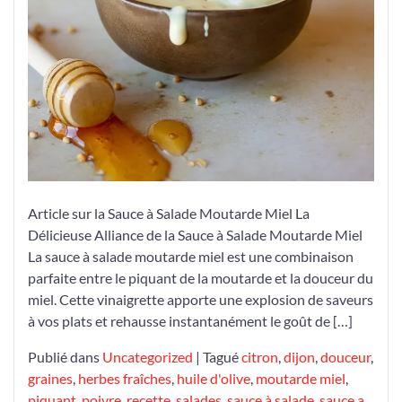
Article sur la Sauce à Salade Moutarde Miel La
Délicieuse Alliance de la Sauce à Salade Moutarde Miel
La sauce à salade moutarde miel est une combinaison
parfaite entre le piquant de la moutarde et la douceur du
miel. Cette vinaigrette apporte une explosion de saveurs
à vos plats et rehausse instantanément le goût de […]
Publié dans
Uncategorized
|
Tagué
citron
,
dijon
,
douceur
,
graines
,
herbes fraîches
,
huile d'olive
,
moutarde miel
,
piquant
,
poivre
,
recette
,
salades
,
sauce à salade
,
sauce a