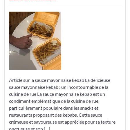
Découvrez
la
Savoureuse
Sauce
Mayonnaise
Kebab
:
Un
Condiment
Incontournable
de
Article sur la sauce mayonnaise kebab La délicieuse
la
sauce mayonnaise kebab : un incontournable de la
Cuisine
cuisine de rue La sauce mayonnaise kebab est un
de
condiment emblématique de la cuisine de rue,
Rue
particulièrement populaire dans les snacks et
restaurants proposant des kebabs. Cette sauce
crémeuse et savoureuse est appréciée pour sa texture
onctueuse et son […]