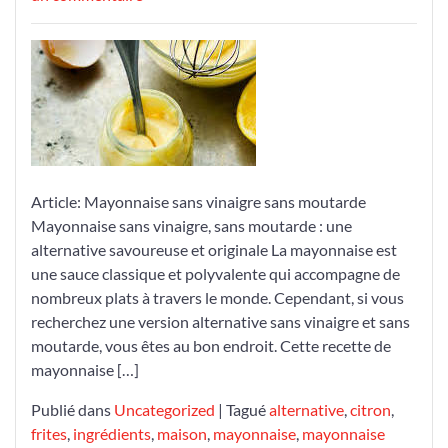
Recette
de
Mayonnaise
sans
Vinaigre
et
sans
Moutarde
Article: Mayonnaise sans vinaigre sans moutarde
:
Mayonnaise sans vinaigre, sans moutarde : une
Une
alternative savoureuse et originale La mayonnaise est
Alternative
une sauce classique et polyvalente qui accompagne de
Crémeuse
nombreux plats à travers le monde. Cependant, si vous
et
recherchez une version alternative sans vinaigre et sans
Savoureuse
moutarde, vous êtes au bon endroit. Cette recette de
mayonnaise […]
Publié dans
Uncategorized
|
Tagué
alternative
,
citron
,
frites
,
ingrédients
,
maison
,
mayonnaise
,
mayonnaise