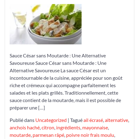
Savoureuse
de
Sauce
César
Sans
Moutarde
Sauce César sans Moutarde : Une Alternative
Savoureuse Sauce César sans Moutarde : Une
Alternative Savoureuse La sauce César est un
incontournable de la cuisine, appréciée pour son goût
riche et crémeux qui accompagne parfaitement les
salades et les plats grillés. Traditionnellement, cette
sauce contient de la moutarde, mais il est possible de
préparer une […]
Publié dans
Uncategorized
|
Tagué
ail écrasé
,
alternative
,
anchois haché
,
citron
,
ingrédients
,
mayonnaise
,
moutarde
,
parmesan râpé
,
poivre noir frais moulu
,