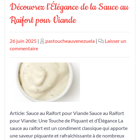
Découvrez l’Élégance de la Sauce au
Raifort pour Viande
Publié
Publié
26 juin 2025
|
pastoucheauvenezuela
|
Laisser un
le
sur
le
commentaire
Découvrez
l’Élégance
de
la
Sauce
au
Raifort
pour
Article: Sauce au Raifort pour Viande Sauce au Raifort
Viande
pour Viande: Une Touche de Piquant et d’Élégance La
sauce au raifort est un condiment classique qui apporte
une saveur piquante et rafraîchissante à de nombreux