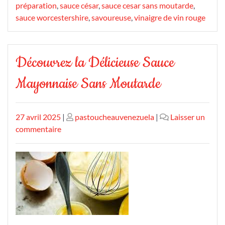
préparation
,
sauce césar
,
sauce cesar sans moutarde
,
sauce worcestershire
,
savoureuse
,
vinaigre de vin rouge
Découvrez la Délicieuse Sauce
Mayonnaise Sans Moutarde
Publié
Publié
27 avril 2025
|
pastoucheauvenezuela
|
Laisser un
le
sur
le
commentaire
Découvrez
la
Délicieuse
Sauce
Mayonnaise
Sans
Moutarde