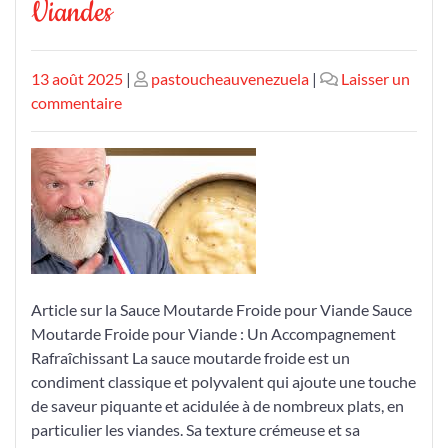
Viandes
Publié
Publié
13 août 2025
|
pastoucheauvenezuela
|
Laisser un
le
sur
le
commentaire
Découvrez
l’Art
de
la
Sauce
Moutarde
Froide
pour
Article sur la Sauce Moutarde Froide pour Viande Sauce
Sublimer
Moutarde Froide pour Viande : Un Accompagnement
vos
Rafraîchissant La sauce moutarde froide est un
Viandes
condiment classique et polyvalent qui ajoute une touche
de saveur piquante et acidulée à de nombreux plats, en
particulier les viandes. Sa texture crémeuse et sa