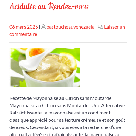
Acidulée au Rendez-vous
Publié
Publié
06 mars 2025
|
pastoucheauvenezuela
|
Laisser un
le
sur
le
commentaire
Recette
de
Mayonnaise
au
Citron
Sans
Moutarde
:
Recette de Mayonnaise au Citron sans Moutarde
Fraîcheur
Mayonnaise au Citron sans Moutarde : Une Alternative
et
Rafraîchissante La mayonnaise est un condiment
Saveur
classique apprécié pour sa texture crémeuse et son goût
Acidulée
délicieux. Cependant, si vous êtes à la recherche d’une
au
alternative légère et rafraîchissante, la mayonnaise au
Rendez-