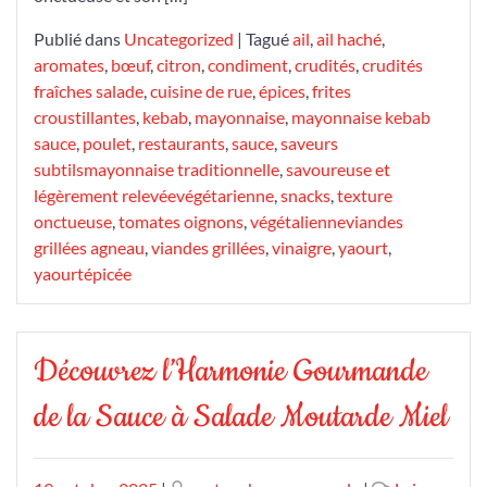
Publié dans
Uncategorized
|
Tagué
ail
,
ail haché
,
aromates
,
bœuf
,
citron
,
condiment
,
crudités
,
crudités
fraîches salade
,
cuisine de rue
,
épices
,
frites
croustillantes
,
kebab
,
mayonnaise
,
mayonnaise kebab
sauce
,
poulet
,
restaurants
,
sauce
,
saveurs
subtilsmayonnaise traditionnelle
,
savoureuse et
légèrement relevéevégétarienne
,
snacks
,
texture
onctueuse
,
tomates oignons
,
végétalienneviandes
grillées agneau
,
viandes grillées
,
vinaigre
,
yaourt
,
yaourtépicée
Découvrez l’Harmonie Gourmande
de la Sauce à Salade Moutarde Miel