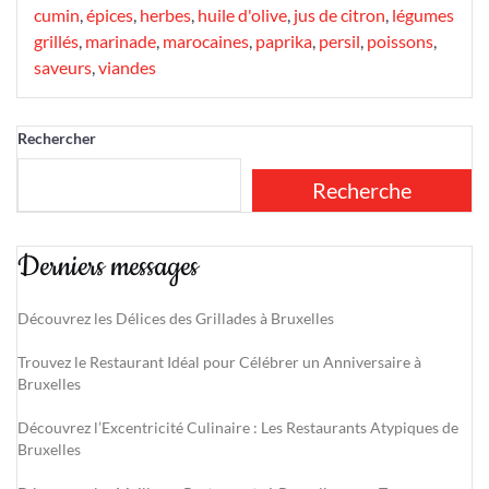
cumin
,
épices
,
herbes
,
huile d'olive
,
jus de citron
,
légumes
grillés
,
marinade
,
marocaines
,
paprika
,
persil
,
poissons
,
saveurs
,
viandes
Rechercher
Recherche
Derniers messages
Découvrez les Délices des Grillades à Bruxelles
Trouvez le Restaurant Idéal pour Célébrer un Anniversaire à
Bruxelles
Découvrez l’Excentricité Culinaire : Les Restaurants Atypiques de
Bruxelles