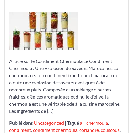
Découvrez
la
Magie
de
la
Chermoula
:
Un
Article sur le Condiment Chermoula Le Condiment
Condiment
Chermoula : Une Explosion de Saveurs Marocaines La
Marocain
chermoula est un condiment traditionnel marocain qui
Incontournable
ajoute une explosion de saveurs exotiques à de
nombreux plats. Composée d’un mélange d’herbes
fraîches, d’épices aromatiques et d’huile d’olive, la
chermoula est une véritable ode à la cuisine marocaine.
Les ingrédients de […]
Publié dans
Uncategorized
|
Tagué
ail
,
chermoula
,
condiment
,
condiment chermoula
,
coriandre
,
couscous
,