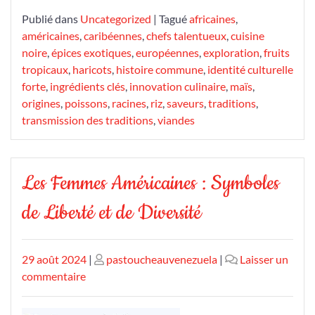
Publié dans
Uncategorized
|
Tagué
africaines
,
américaines
,
caribéennes
,
chefs talentueux
,
cuisine
noire
,
épices exotiques
,
européennes
,
exploration
,
fruits
tropicaux
,
haricots
,
histoire commune
,
identité culturelle
forte
,
ingrédients clés
,
innovation culinaire
,
maïs
,
origines
,
poissons
,
racines
,
riz
,
saveurs
,
traditions
,
transmission des traditions
,
viandes
Les Femmes Américaines : Symboles
de Liberté et de Diversité
Publié
Publié
29 août 2024
|
pastoucheauvenezuela
|
Laisser un
le
sur
le
commentaire
Les
Femmes