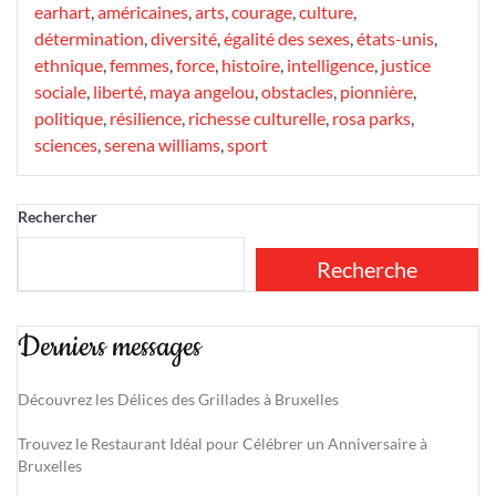
earhart
,
américaines
,
arts
,
courage
,
culture
,
détermination
,
diversité
,
égalité des sexes
,
états-unis
,
ethnique
,
femmes
,
force
,
histoire
,
intelligence
,
justice
sociale
,
liberté
,
maya angelou
,
obstacles
,
pionnière
,
politique
,
résilience
,
richesse culturelle
,
rosa parks
,
sciences
,
serena williams
,
sport
Rechercher
Recherche
Derniers messages
Découvrez les Délices des Grillades à Bruxelles
Trouvez le Restaurant Idéal pour Célébrer un Anniversaire à
Bruxelles