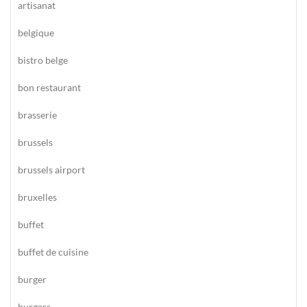
artisanat
belgique
bistro belge
bon restaurant
brasserie
brussels
brussels airport
bruxelles
buffet
buffet de cuisine
burger
burgers