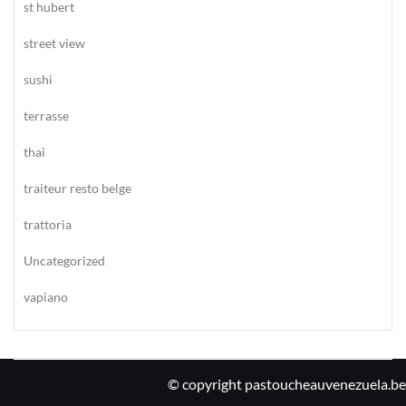
st hubert
street view
sushi
terrasse
thai
traiteur resto belge
trattoria
Uncategorized
vapiano
© copyright pastoucheauvenezuela.be