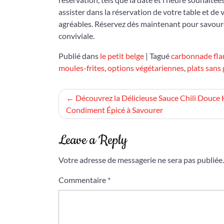
assister dans la réservation de votre table et de v
agréables. Réservez dès maintenant pour savoure
conviviale.
Publié dans
le petit belge
|
Tagué
carbonnade fl
moules-frites
,
options végétariennes
,
plats sans
Navigation
Découvrez la Délicieuse Sauce Chili Douce 
Condiment Épicé à Savourer
de
l’article
Leave a Reply
Votre adresse de messagerie ne sera pas publiée.
Commentaire
*