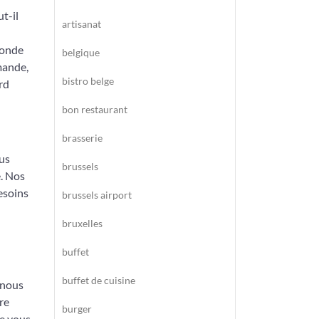
t-il
artisanat
londe
belgique
mande,
bistro belge
rd
bon restaurant
brasserie
ous
brussels
. Nos
esoins
brussels airport
bruxelles
buffet
buffet de cuisine
e nous
re
burger
de vous