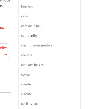
us
burgers
cafe
cafe de la paix
nu
,
campanile
chambre des métiers
elles
chinois
clan des belges
coreen
creole
cuisine
cyril lignac