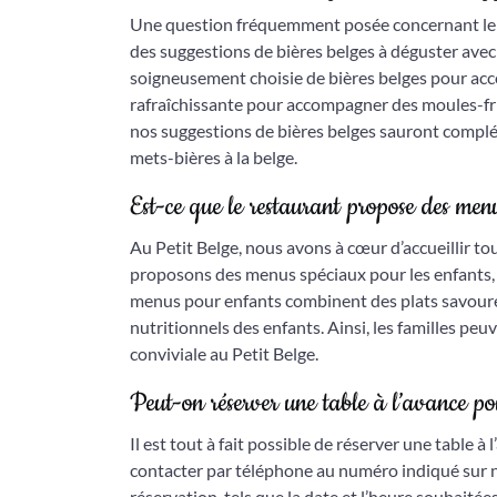
Une question fréquemment posée concernant le men
des suggestions de bières belges à déguster avec l
soigneusement choisie de bières belges pour ac
rafraîchissante pour accompagner des moules-fr
nos suggestions de bières belges sauront compléte
mets-bières à la belge.
Est-ce que le restaurant propose des men
Au Petit Belge, nous avons à cœur d’accueillir tou
proposons des menus spéciaux pour les enfants,
menus pour enfants combinent des plats savoureu
nutritionnels des enfants. Ainsi, les familles pe
conviviale au Petit Belge.
Peut-on réserver une table à l’avance p
Il est tout à fait possible de réserver une table à 
contacter par téléphone au numéro indiqué sur no
réservation, tels que la date et l’heure souhaitée