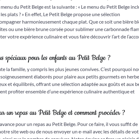
u du Petit Belge est la suivante : « Le menu du Petit Belge inclu
es plats ? » En effet, Le Petit Belge propose une sélection
compagner harmonieusement chaque plat. Que ce soit une bière b
ites ou une bière brune corsée pour sublimer une carbonnade fla
r votre expérience culinaire et vous faire découvrir l’art de l’acco
us spéciaux pour les enfants au Petit Belge ?
te la famille, y compris les plus jeunes convives. C’est pourquoi n
 soigneusement élaborés pour plaire aux petits gourmets en herbe
x et équilibrés, offrant une sélection adaptée aux goûts et aux b
uvent profiter ensemble d’une expérience culinaire authentique et
our un repas au Petit Belge et comment procéder ?
l’avance pour un repas au Petit Belge. Pour ce faire, il vous suffit d
tre site web ou de nous envoyer un e-mail avec les détails de vot
s, ainsi que le nombre de convives. Notre équipe se fera un plaisir 