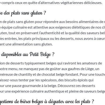
s, y compris ceux en quête d’alternatives végétariennes délicieuses.
e des plats sans gluten ?
on de plats sans gluten pour répondre aux besoins alimentaires de
 équipe culinaire est attentive aux exigences diététiques de nos cl
gluten, tout en préservant l’authenticité et la qualité des saveurs be
les entrées, les plats principaux ou les desserts, nous avons à cœu
tant une alimentation sans gluten.
s disponibles au Petit Belge ?
tion de desserts typiquement belges qui raviront les amateurs de
 notre menu, ne manquez pas de goûter aux gaufres de Liège, un
néreuse de chantilly et de chocolat belge fondant. Pour une touch
aissez-vous tenter par les spéculoos, des biscuits épicés qui
ur une pause gourmande à la belge. Découvrez ces desserts
ur une expérience culinaire authentique et pleine de saveurs belg
estions de bières belges à déguster avec les plats ?