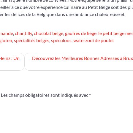
eiller à ce que votre expérience culinaire au Petit Belge soit des pl
r les délices de la Belgique dans une ambiance chaleureuse et
amande
,
chantilly
,
chocolat belge
,
gaufres de liège
,
le petit belge me
 gluten
,
spécialités belges
,
spéculoos
,
waterzooï de poulet
Heinz : Un
Découvrez les Meilleures Bonnes Adresses à Brux
Les champs obligatoires sont indiqués avec
*