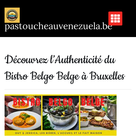
Passer
au
contenu
pastoucheauvenezuela.be
Découvrez l’Authenticité du
Bistro Belgo Belge à Bruxelles