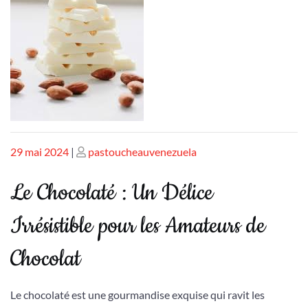
Publié
Publié
29 mai 2024
|
pastoucheauvenezuela
le
le
Le Chocolaté : Un Délice
Irrésistible pour les Amateurs de
Chocolat
Le chocolaté est une gourmandise exquise qui ravit les