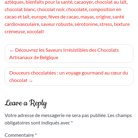
aztèques
,
bienfaits pour la santé
,
cacaoyer
,
chocolat au lait
,
chocolat blanc
,
chocolat noir
,
chocolaté
,
composition en
cacao et lait
,
europe
,
fèves de cacao
,
mayas
,
origine
,
santé
cardiovasculaire
,
saveur robuste
,
sérotonine
,
stress
,
texture
crémeuse
,
xocolatl
Navigation
Découvrez les Saveurs Irrésistibles des Chocolats
Artisanaux de Belgique
de
l’article
Douceurs chocolatées : un voyage gourmand au cœur du
chocolat
Leave a Reply
Votre adresse de messagerie ne sera pas publiée.
Les champs
obligatoires sont indiqués avec
*
Commentaire
*