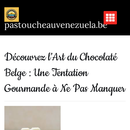
Passer
au
contenu
pastoucheauvenezuela.be
Découvrez l’Art du Chocolaté
Belge : Une Tentation
Gourmande à Ne Pas Manquer