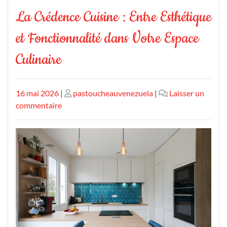
La Crédence Cuisine : Entre Esthétique
et Fonctionnalité dans Votre Espace
Culinaire
Publié
Publié
16 mai 2026
|
pastoucheauvenezuela
|
Laisser un
le
sur
le
commentaire
La
Crédence
Cuisine
:
Entre
Esthétique
et
Fonctionnalité
dans
Votre