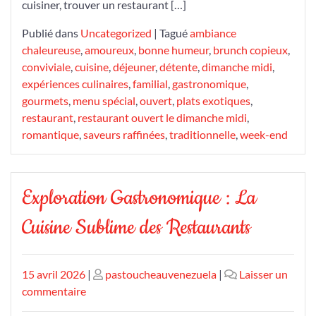
cuisiner, trouver un restaurant […]
Publié dans
Uncategorized
|
Tagué
ambiance
chaleureuse
,
amoureux
,
bonne humeur
,
brunch copieux
,
conviviale
,
cuisine
,
déjeuner
,
détente
,
dimanche midi
,
expériences culinaires
,
familial
,
gastronomique
,
gourmets
,
menu spécial
,
ouvert
,
plats exotiques
,
restaurant
,
restaurant ouvert le dimanche midi
,
romantique
,
saveurs raffinées
,
traditionnelle
,
week-end
Exploration Gastronomique : La
Cuisine Sublime des Restaurants
Publié
Publié
15 avril 2026
|
pastoucheauvenezuela
|
Laisser un
le
sur
le
commentaire
Exploration