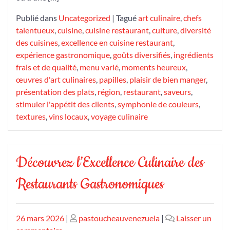
Publié dans
Uncategorized
|
Tagué
art culinaire
,
chefs
talentueux
,
cuisine
,
cuisine restaurant
,
culture
,
diversité
des cuisines
,
excellence en cuisine restaurant
,
expérience gastronomique
,
goûts diversifiés
,
ingrédients
frais et de qualité
,
menu varié
,
moments heureux
,
œuvres d'art culinaires
,
papilles
,
plaisir de bien manger
,
présentation des plats
,
région
,
restaurant
,
saveurs
,
stimuler l'appétit des clients
,
symphonie de couleurs
,
textures
,
vins locaux
,
voyage culinaire
Découvrez l’Excellence Culinaire des
Restaurants Gastronomiques
Publié
Publié
26 mars 2026
|
pastoucheauvenezuela
|
Laisser un
le
sur
le