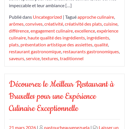
impeccable et leur ambiance […]
Publié dans
Uncategorized
|
Tagué
approche culinaire
,
arômes
,
convives
,
créativité
,
créativité des plats
,
cuisine
,
différence
,
engagement culinaire
,
excellence
,
expérience
culinaire
,
haute qualité des ingrédients
,
ingrédients
,
plats
,
présentation artistique des assiettes
,
qualité
,
restaurant gastronomique
,
restaurants gastronomiques
,
saveurs
,
service
,
textures
,
traditionnel
Découvrez le Meilleur Restaurant à
Bruxelles pour une Expérience
Culinaire Exceptionnelle
Publié
Publié
21 mars 2026
|
pastoucheauvenezuela
|
Laisser un