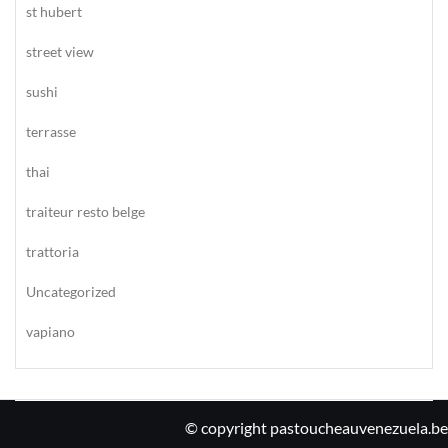
st hubert
street view
sushi
terrasse
thai
traiteur resto belge
trattoria
Uncategorized
vapiano
© copyright pastoucheauvenezuela.be