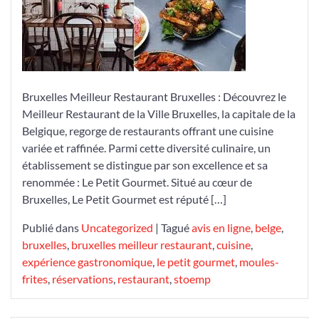
de
Bruxelles:
Le
Petit
Gourmet
Bruxelles Meilleur Restaurant Bruxelles : Découvrez le
Meilleur Restaurant de la Ville Bruxelles, la capitale de la
Belgique, regorge de restaurants offrant une cuisine
variée et raffinée. Parmi cette diversité culinaire, un
établissement se distingue par son excellence et sa
renommée : Le Petit Gourmet. Situé au cœur de
Bruxelles, Le Petit Gourmet est réputé […]
Publié dans
Uncategorized
|
Tagué
avis en ligne
,
belge
,
bruxelles
,
bruxelles meilleur restaurant
,
cuisine
,
expérience gastronomique
,
le petit gourmet
,
moules-
frites
,
réservations
,
restaurant
,
stoemp