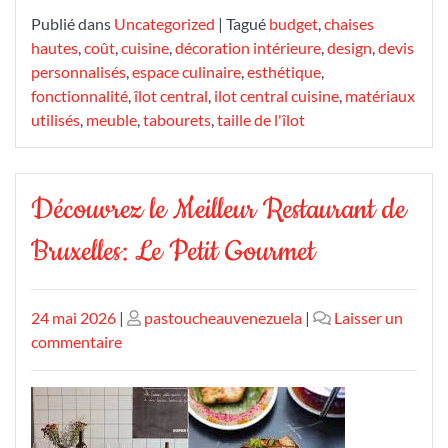
Publié dans
Uncategorized
|
Tagué
budget
,
chaises
hautes
,
coût
,
cuisine
,
décoration intérieure
,
design
,
devis
personnalisés
,
espace culinaire
,
esthétique
,
fonctionnalité
,
îlot central
,
ilot central cuisine
,
matériaux
utilisés
,
meuble
,
tabourets
,
taille de l'îlot
Découvrez le Meilleur Restaurant de
Bruxelles: Le Petit Gourmet
Publié
Publié
24 mai 2026
|
pastoucheauvenezuela
|
Laisser un
le
sur
le
commentaire
Découvrez
le
Meilleur
Restaurant