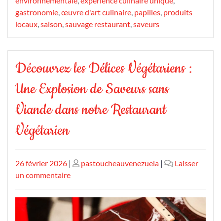
environnementale
,
expérience culinaire unique
,
gastronomie
,
œuvre d'art culinaire
,
papilles
,
produits
locaux
,
saison
,
sauvage restaurant
,
saveurs
Découvrez les Délices Végétariens :
Une Explosion de Saveurs sans
Viande dans notre Restaurant
Végétarien
Publié
Publié
26 février 2026
|
pastoucheauvenezuela
|
Laisser
le
sur
le
un commentaire
Découvrez
les
Délices