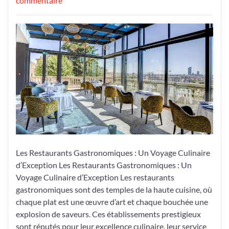
commentaire
Découvrez
l’Excellence
Culinaire
des
Restaurants
Gastronomiques
Les Restaurants Gastronomiques : Un Voyage Culinaire
d’Exception Les Restaurants Gastronomiques : Un
Voyage Culinaire d’Exception Les restaurants
gastronomiques sont des temples de la haute cuisine, où
chaque plat est une œuvre d’art et chaque bouchée une
explosion de saveurs. Ces établissements prestigieux
sont réputés pour leur excellence culinaire, leur service