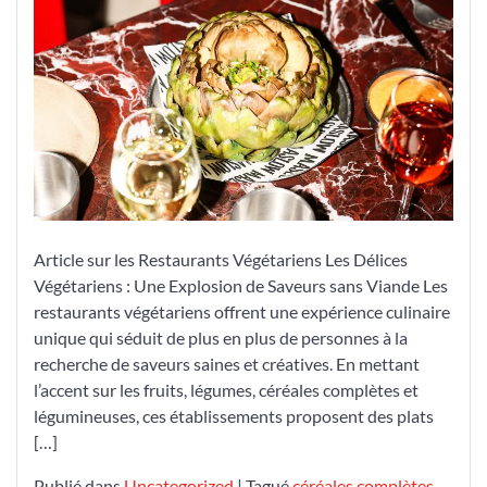
Végétariens
:
Une
Explosion
de
Saveurs
sans
Viande
dans
notre
Article sur les Restaurants Végétariens Les Délices
Restaurant
Végétariens : Une Explosion de Saveurs sans Viande Les
Végétarien
restaurants végétariens offrent une expérience culinaire
unique qui séduit de plus en plus de personnes à la
recherche de saveurs saines et créatives. En mettant
l’accent sur les fruits, légumes, céréales complètes et
légumineuses, ces établissements proposent des plats
[…]
Publié dans
Uncategorized
|
Tagué
céréales complètes
,