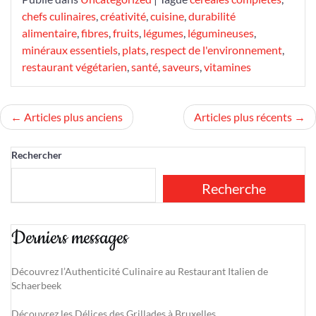
chefs culinaires
,
créativité
,
cuisine
,
durabilité
alimentaire
,
fibres
,
fruits
,
légumes
,
légumineuses
,
minéraux essentiels
,
plats
,
respect de l'environnement
,
restaurant végétarien
,
santé
,
saveurs
,
vitamines
Navigation
Articles plus anciens
Articles plus récents
des
Rechercher
articles
Recherche
Derniers messages
Découvrez l’Authenticité Culinaire au Restaurant Italien de
Schaerbeek
Découvrez les Délices des Grillades à Bruxelles