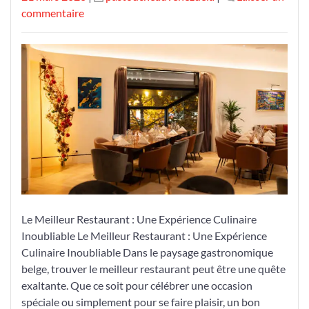
le
sur
le
commentaire
Découvrez
le
Meilleur
Restaurant
à
Bruxelles
pour
une
Expérience
Culinaire
Exceptionnelle
Le Meilleur Restaurant : Une Expérience Culinaire
Inoubliable Le Meilleur Restaurant : Une Expérience
Culinaire Inoubliable Dans le paysage gastronomique
belge, trouver le meilleur restaurant peut être une quête
exaltante. Que ce soit pour célébrer une occasion
spéciale ou simplement pour se faire plaisir, un bon