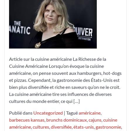
Richesse
Culinaire
de
la
Cuisine
Américaine
Article sur la cuisine américaine La Richesse de la
Cuisine Américaine Lorsqu’on évoque la cuisine
américaine, on pense souvent aux hamburgers, hot-dogs
et pizzas. Cependant, la gastronomie des États-Unis est
bien plus diversifiée et riche en saveurs qu’on ne le croit.
La cuisine américaine tire ses influences de diverses
cultures du monde entier, ce qui […]
Publié dans
Uncategorized
|
Tagué
américaine
,
barbecues kansas
,
brunchs dominicaux
,
cajuns
,
cuisine
américaine
,
cultures
,
diversifiée
,
états-unis
,
gastronomie
,