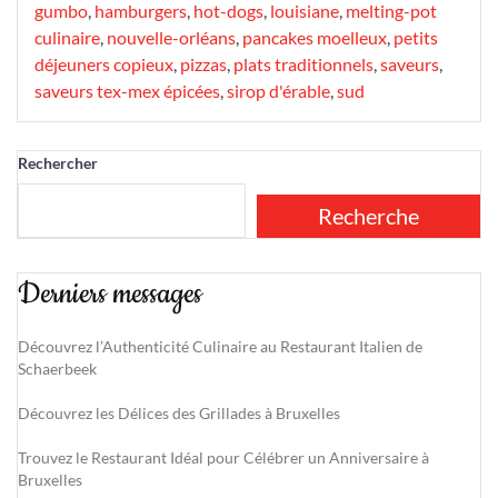
gumbo
,
hamburgers
,
hot-dogs
,
louisiane
,
melting-pot
culinaire
,
nouvelle-orléans
,
pancakes moelleux
,
petits
déjeuners copieux
,
pizzas
,
plats traditionnels
,
saveurs
,
saveurs tex-mex épicées
,
sirop d'érable
,
sud
Rechercher
Recherche
Derniers messages
Découvrez l’Authenticité Culinaire au Restaurant Italien de
Schaerbeek
Découvrez les Délices des Grillades à Bruxelles
Trouvez le Restaurant Idéal pour Célébrer un Anniversaire à
Bruxelles