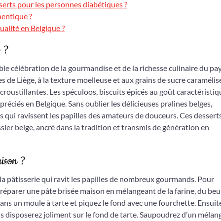
sserts pour les personnes diabétiques ?
hentique ?
ualité en Belgique ?
s ?
ble célébration de la gourmandise et de la richesse culinaire du pay
s de Liège, à la texture moelleuse et aux grains de sucre caramélis
t croustillantes. Les spéculoos, biscuits épicés au goût caractéristi
réciés en Belgique. Sans oublier les délicieuses pralines belges,
s qui ravissent les papilles des amateurs de douceurs. Ces dessert
tissier belge, ancré dans la tradition et transmis de génération en
ison ?
a pâtisserie qui ravit les papilles de nombreux gourmands. Pour
réparer une pâte brisée maison en mélangeant de la farine, du beu
dans un moule à tarte et piquez le fond avec une fourchette. Ensuite
 disposerez joliment sur le fond de tarte. Saupoudrez d’un mélan