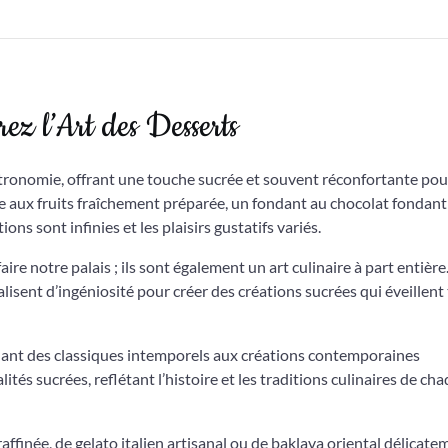
ez l’Art des Desserts
astronomie, offrant une touche sucrée et souvent réconfortante pou
te aux fruits fraîchement préparée, un fondant au chocolat fondant
ns sont infinies et les plaisirs gustatifs variés.
ire notre palais ; ils sont également un art culinaire à part entière
alisent d’ingéniosité pour créer des créations sucrées qui éveillent
llant des classiques intemporels aux créations contemporaines
tés sucrées, reflétant l’histoire et les traditions culinaires de ch
ffinée, de gelato italien artisanal ou de baklava oriental délicate