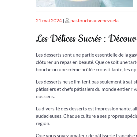
Publié
Publié
21 mai 2024
|
pastoucheauvenezuela
le
le
Les Délices Sucrés : Découvr
Les desserts sont une partie essentielle de la g
clôturer un repas en beauté. Que ce soit une tar
bouche ou une crème brûlée croustillante, les optio
Les desserts ne se limitent pas seulement à satisfa
pâtissiers et chefs pâtissiers du monde entier riv
nos sens.
La diversité des desserts est impressionnante, a
audacieuses. Chaque culture a ses propres spéciali
région.
Que vous soyez amateur de pâtisserie française ra