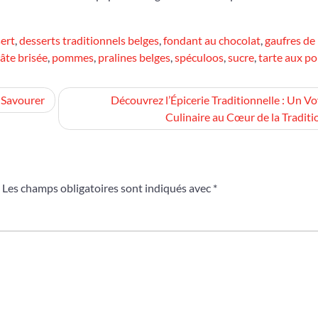
ert
,
desserts traditionnels belges
,
fondant au chocolat
,
gaufres de
âte brisée
,
pommes
,
pralines belges
,
spéculoos
,
sucre
,
tarte aux 
à Savourer
Découvrez l’Épicerie Traditionnelle : Un V
Culinaire au Cœur de la Traditi
Les champs obligatoires sont indiqués avec
*