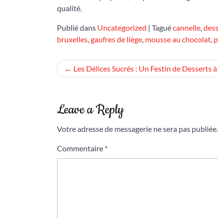
qualité.
Publié dans
Uncategorized
|
Tagué
cannelle
,
dess
bruxelles
,
gaufres de liège
,
mousse au chocolat
,
p
Navigation
Les Délices Sucrés : Un Festin de Desserts 
de
l’article
Leave a Reply
Votre adresse de messagerie ne sera pas publiée.
Commentaire
*