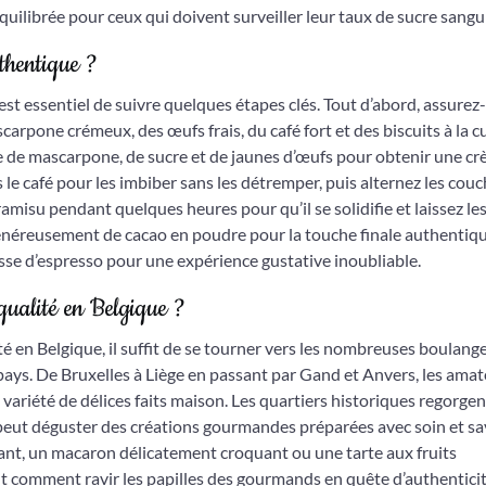
uilibrée pour ceux qui doivent surveiller leur taux de sucre sangu
thentique ?
 est essentiel de suivre quelques étapes clés. Tout d’abord, assurez
carpone crémeux, des œufs frais, du café fort et des biscuits à la cu
de mascarpone, de sucre et de jaunes d’œufs pour obtenir une c
le café pour les imbiber sans les détremper, puis alternez les cou
iramisu pendant quelques heures pour qu’il se solidifie et laissez le
généreusement de cacao en poudre pour la touche finale authentiqu
asse d’espresso pour une expérience gustative inoubliable.
 qualité en Belgique ?
té en Belgique, il suffit de se tourner vers les nombreuses boulange
pays. De Bruxelles à Liège en passant par Gand et Anvers, les ama
variété de délices faits maison. Les quartiers historiques regorgen
peut déguster des créations gourmandes préparées avec soin et sa
ndant, un macaron délicatement croquant ou une tarte aux fruits
nt comment ravir les papilles des gourmands en quête d’authenticit