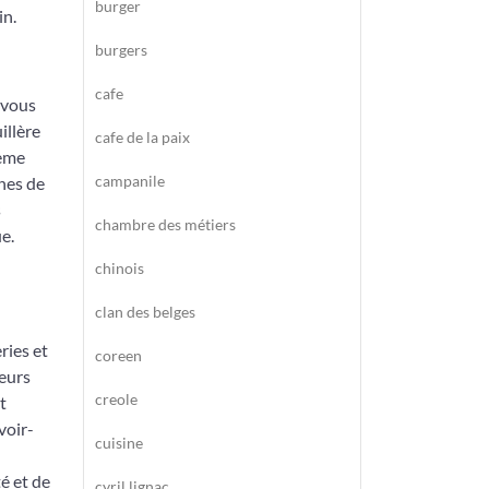
burger
in.
burgers
cafe
-vous
illère
cafe de la paix
rème
campanile
ches de
s
chambre des métiers
e.
chinois
clan des belges
ries et
coreen
teurs
creole
t
voir-
cuisine
é et de
cyril lignac