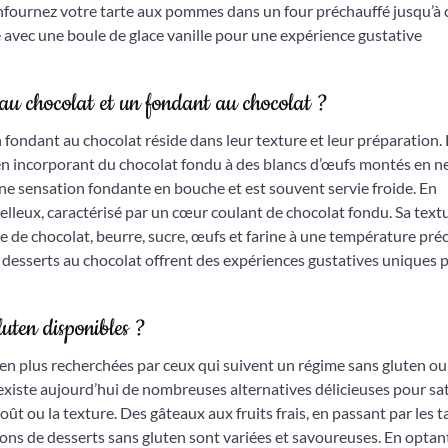
 enfournez votre tarte aux pommes dans un four préchauffé jusqu’à 
de avec une boule de glace vanille pour une expérience gustative
e au chocolat et un fondant au chocolat ?
 fondant au chocolat réside dans leur texture et leur préparation. 
 en incorporant du chocolat fondu à des blancs d’œufs montés en ne
une sensation fondante en bouche et est souvent servie froide. En
elleux, caractérisé par un cœur coulant de chocolat fondu. Sa text
de chocolat, beurre, sucre, œufs et farine à une température préc
ux desserts au chocolat offrent des expériences gustatives uniques 
luten disponibles ?
 en plus recherchées par ceux qui suivent un régime sans gluten ou
existe aujourd’hui de nombreuses alternatives délicieuses pour sat
t ou la texture. Des gâteaux aux fruits frais, en passant par les t
ons de desserts sans gluten sont variées et savoureuses. En optan