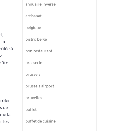
annuaire inversé
artisanat
belgique
d,
bistro belge
 la
rûlée à
bon restaurant
z
roûte
brasserie
brussels
brussels airport
bruxelles
trôler
es de
buffet
mme la
, les
buffet de cuisine