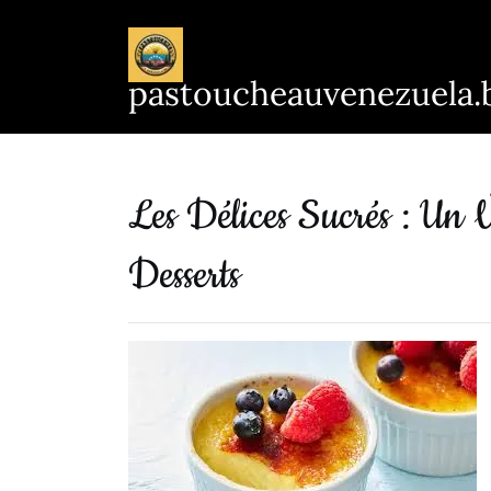
Passer
au
contenu
pastoucheauvenezuela.
Les Délices Sucrés : U
Desserts