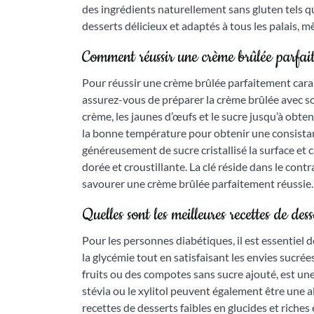
des ingrédients naturellement sans gluten tels que 
desserts délicieux et adaptés à tous les palais, 
Comment réussir une crème brûlée parfai
Pour réussir une crème brûlée parfaitement caramé
assurez-vous de préparer la crème brûlée avec so
crème, les jaunes d’œufs et le sucre jusqu’à obten
la bonne température pour obtenir une consistan
généreusement de sucre cristallisé la surface et
dorée et croustillante. La clé réside dans le con
savourer une crème brûlée parfaitement réussie.
Quelles sont les meilleures recettes de des
Pour les personnes diabétiques, il est essentiel 
la glycémie tout en satisfaisant les envies sucrée
fruits ou des compotes sans sucre ajouté, est un
stévia ou le xylitol peuvent également être une a
recettes de desserts faibles en glucides et riche