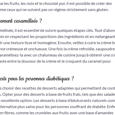
les fruits, les noix et le chocolat pur, il est possible de créer des
même ceux qui ne suivent pas un régime strictement sans gluten.
tement caramélisée ?
lisée, il est essentiel de suivre quelques étapes clés. Tout d’abor
in en respectant les proportions des ingrédients et en mélangeant
ir une texture lisse et homogène. Ensuite, veillez à cuire la crème b
ce crémeuse et onctueuse. Une fois la crème refroidie, saupoudre
 caramélisez-la avec un chalumeau de cuisine jusqu’à obtenir une c
traste entre la douceur de la crème et le croquant du caramel pour
serts pour les personnes diabétiques ?
de choisir des recettes de desserts adaptées qui permettent de con
s. Opter pour des desserts à base de fruits frais, tels que des salad
e excellente option. Les desserts à base d’édulcorants naturels co
lternative plus saine pour les personnes souffrant de diabète. Enfin
s en fibres, comme les crumbles aux fruits avec une base d’amandes