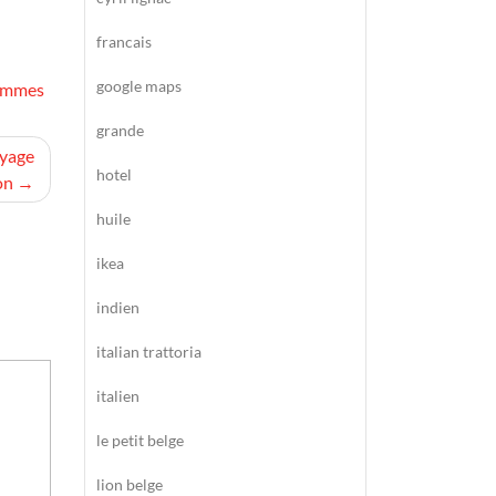
francais
google maps
pommes
grande
oyage
hotel
on
huile
ikea
indien
italian trattoria
italien
le petit belge
lion belge